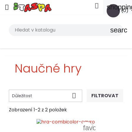

shoppin

(0)
search
Naučné hry

FILTROVAT
Důležitost
Zobrazení 1-2 z 2 položek
favorite_border