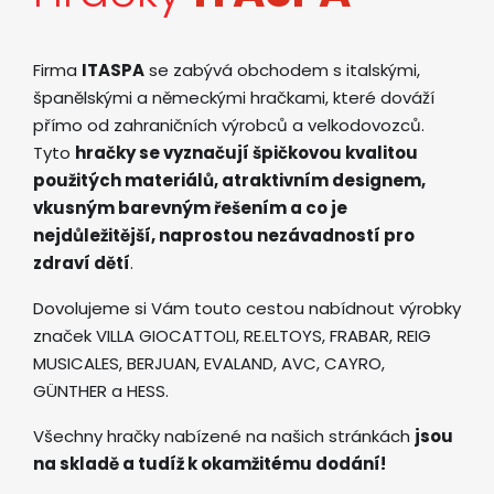
Firma
ITASPA
se zabývá obchodem s italskými,
španělskými a německými hračkami, které dováží
přímo od zahraničních výrobců a velkodovozců.
Tyto
hračky se vyznačují špičkovou kvalitou
použitých materiálů, atraktivním designem,
vkusným barevným řešením a co je
nejdůležitější, naprostou nezávadností pro
zdraví dětí
.
Dovolujeme si Vám touto cestou nabídnout výrobky
značek VILLA GIOCATTOLI, RE.ELTOYS, FRABAR, REIG
MUSICALES, BERJUAN, EVALAND, AVC, CAYRO,
GÜNTHER a HESS.
Všechny hračky nabízené na našich stránkách
jsou
na skladě a tudíž k okamžitému dodání!