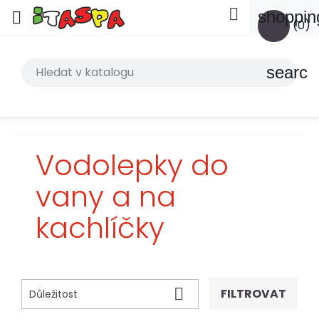

shoppin

(0)
search
Vodolepky do
vany a na
kachlíčky

FILTROVAT
Důležitost