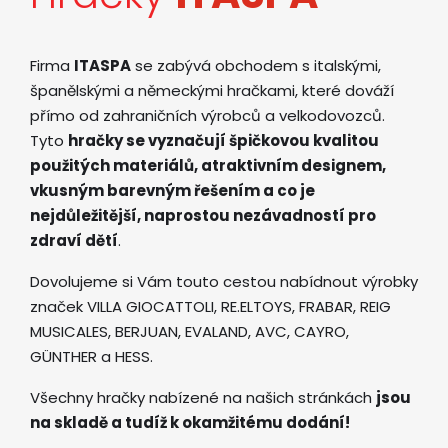
Firma
ITASPA
se zabývá obchodem s italskými,
španělskými a německými hračkami, které dováží
přímo od zahraničních výrobců a velkodovozců.
Tyto
hračky se vyznačují špičkovou kvalitou
použitých materiálů, atraktivním designem,
vkusným barevným řešením a co je
nejdůležitější, naprostou nezávadností pro
zdraví dětí
.
Dovolujeme si Vám touto cestou nabídnout výrobky
značek VILLA GIOCATTOLI, RE.ELTOYS, FRABAR, REIG
MUSICALES, BERJUAN, EVALAND, AVC, CAYRO,
GÜNTHER a HESS.
Všechny hračky nabízené na našich stránkách
jsou
na skladě a tudíž k okamžitému dodání!