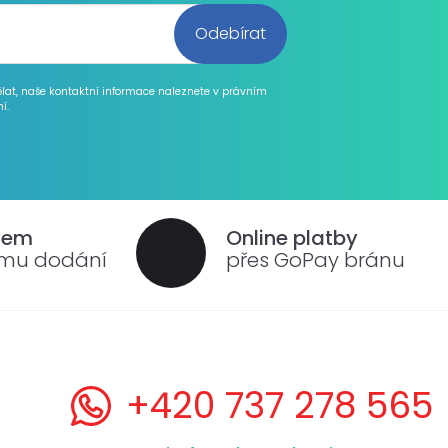
ělat, naše kontaktní informace naleznete v právním
í.
dem
Online platby
ému dodání
přes GoPay bránu
+420 737 278 565