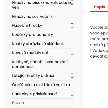

Hračky na písek/na zahradu/na
Popis
ven
Hračky na setrvačník

Hudební hračky
Vodolepk
vodolepky
Kočárky pro panenky
může hra
Kostky obrázkové skládací
chytré pě
! Vodolep

Kovové modely aut
děvčátka,
Kuchyně, nádobí, nakupování,
domácnost

Létající hračky a draci
Odrážedla a elektrická vozítka

Panenky + příslušenství

Puzzle