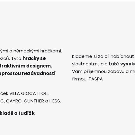
kými a německými hračkami,
Klademe si za cíl nabídnout
ozců. Tyto
hračky se
vlastnostmi, ale také
vysok
atraktivním designem,
Vám příjemnou zábavu a mno
naprostou nezávadností
firmou ITASPA.
ček VILLA GIOCATTOLI,
AVC, CAYRO, GÜNTHER a HESS.
kladě a tudíž k