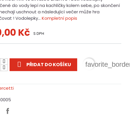
ené do vody lepí na kachlíčky kolem sebe, po skončení
e nechají uschnout a následující večer může hra
čovat ! Vodolepky...
Kompletní popis
9,00 Kč
S DPH
t

favorite_borde
PŘIDAT DO KOŠÍKU
J0005