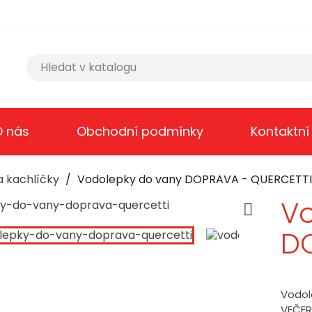
O nás
Obchodní podmínky
Kontaktní
a kachlíčky
Vodolepky do vany DOPRAVA - QUERCETTI
Vo

D
Vodol
VEČER