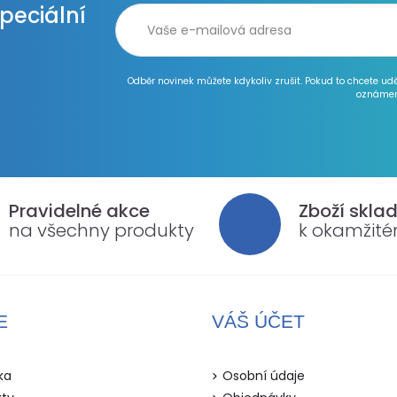
speciální
Odběr novinek můžete kdykoliv zrušit. Pokud to chcete ud
oznámen
Pravidelné akce
Zboží skla
na všechny produkty
k okamžit
E
VÁŠ ÚČET
ka
Osobní údaje