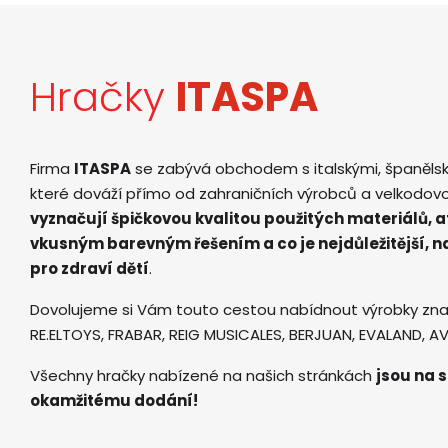
Hračky
ITASPA
Firma
ITASPA
se zabývá obchodem s italskými, španěls
které dováží přímo od zahraničních výrobců a velkodov
vyznačují špičkovou kvalitou použitých materiálů, 
vkusným barevným řešením a co je nejdůležitější, 
pro zdraví dětí
.
Dovolujeme si Vám touto cestou nabídnout výrobky zna
RE.ELTOYS, FRABAR, REIG MUSICALES, BERJUAN, EVALAND, 
Všechny hračky nabízené na našich stránkách
jsou na s
okamžitému dodání!