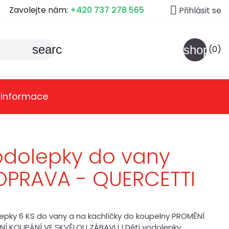

Zavolejte nám:
+420 737 278 565
Přihlásit se
search
shoppin
(0)
 informace
dolepky do vany
OPRAVA - QUERCETTI
epky 6 KS do vany a na kachlíčky do koupelny PROMĚNÍ
NÍ KOUPÁNÍ VE SKVĚLOU ZÁBAVU ! Děti vodolepky