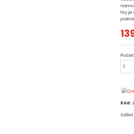
namoč
hry j
pokra
13
Poče
Kód:
Sdílet