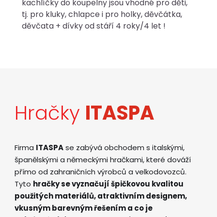
kachlíčky do koupelny jsou vhodné pro děti,
tj. pro kluky, chlapce i pro holky, děvčátka,
děvčata + dívky od stáří 4 roky/4 let !
Hračky
ITASPA
Firma
ITASPA
se zabývá obchodem s italskými,
španělskými a německými hračkami, které dováží
přímo od zahraničních výrobců a velkodovozců.
Tyto
hračky se vyznačují špičkovou kvalitou
použitých materiálů, atraktivním designem,
vkusným barevným řešením a co je