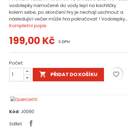
vodolepky namočené do vody lepí na kachlíčky
kolem sebe, po skončení hry je nechají uschnout a
následující večer může hra pokračovat ! Vodolepky...
Kompletní popis
199,00 Kč
S DPH
Počet

favorite_border
PŘIDAT DO KOŠÍKU
J0090
Kód:
Sdílet