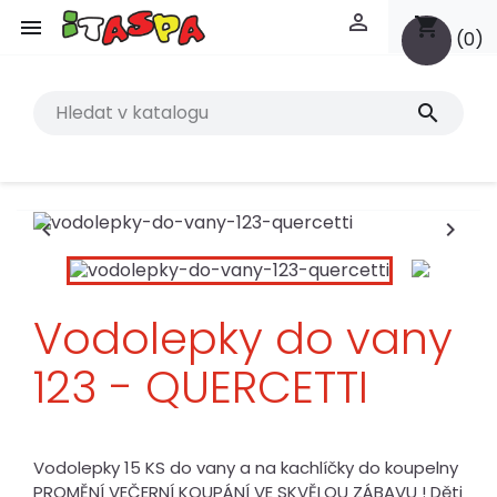

shopping_cart

(0)
search


Vodolepky do vany
123 - QUERCETTI
Vodolepky 15 KS do vany a na kachlíčky do koupelny
PROMĚNÍ VEČERNÍ KOUPÁNÍ VE SKVĚLOU ZÁBAVU ! Děti