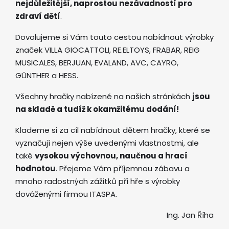
nejdůležitější, naprostou nezávadností pro
zdraví dětí
.
Dovolujeme si Vám touto cestou nabídnout výrobky
značek VILLA GIOCATTOLI, RE.ELTOYS, FRABAR, REIG
MUSICALES, BERJUAN, EVALAND, AVC, CAYRO,
GÜNTHER a HESS.
Všechny hračky nabízené na našich stránkách
jsou
na skladě a tudíž k okamžitému dodání!
Klademe si za cíl nabídnout dětem hračky, které se
vyznačují nejen výše uvedenými vlastnostmi, ale
také
vysokou výchovnou, naučnou a hrací
hodnotou
. Přejeme Vám příjemnou zábavu a
mnoho radostných zážitků při hře s výrobky
dováženými firmou ITASPA.
Ing. Jan Říha