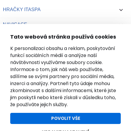

HRAČKY ITASPA

NAVIGACE
Tato webová stránka používá cookies

VÁŠ ÚČET
K personalizaci obsahu a reklam, poskytování
funkcí sociálních médií a analýze naší
+420 737 278 565
návštěvnosti využíváme soubory cookie.
Informace o tom, jak náš web používáte,
info@hracky-itaspa.cz
sdílíme se svými partnery pro sociální média,
inzerci a analýzy. Partneři tyto údaje mohou
INFORMACE O OBCHODU
zkombinovat s dalšími informacemi, které jste
jim poskytli nebo které získali v důsledku toho,
že používáte jejich služby.
POVOLIT VŠE
Facebook