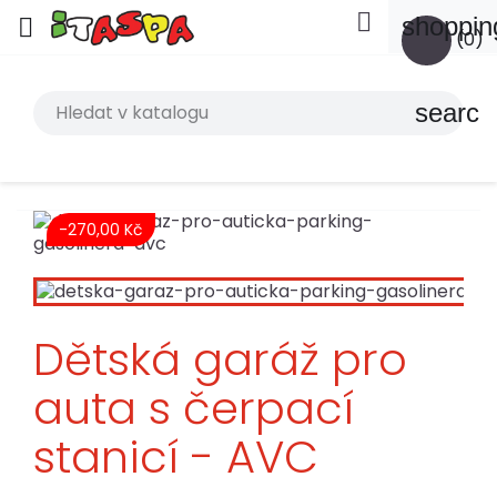

shoppin

(0)
search
-270,00 Kč
Dětská garáž pro
auta s čerpací
stanicí - AVC