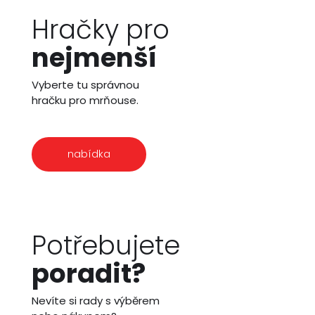
Hračky pro
nejmenší
Vyberte tu správnou
hračku pro mrňouse.
nabídka
Potřebujete
poradit?
Nevíte si rady s výběrem