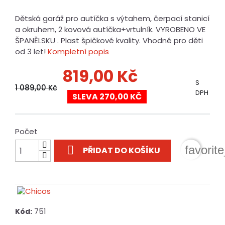
Dětská garáž pro autíčka s výtahem, čerpací stanicí
a okruhem, 2 kovová autíčka+vrtulník. VYROBENO VE
ŠPANĚLSKU . Plast špičkové kvality. Vhodné pro děti
od 3 let!
Kompletní popis
819,00 Kč
S
1 089,00 Kč
DPH
SLEVA 270,00 KČ
Počet

favorit
PŘIDAT DO KOŠÍKU
751
Kód: