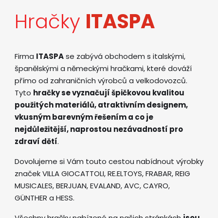
Hračky
ITASPA
Firma
ITASPA
se zabývá obchodem s italskými,
španělskými a německými hračkami, které dováží
přímo od zahraničních výrobců a velkodovozců.
Tyto
hračky se vyznačují špičkovou kvalitou
použitých materiálů, atraktivním designem,
vkusným barevným řešením a co je
nejdůležitější, naprostou nezávadností pro
zdraví dětí
.
Dovolujeme si Vám touto cestou nabídnout výrobky
značek VILLA GIOCATTOLI, RE.ELTOYS, FRABAR, REIG
MUSICALES, BERJUAN, EVALAND, AVC, CAYRO,
GÜNTHER a HESS.
Všechny hračky nabízené na našich stránkách
jsou