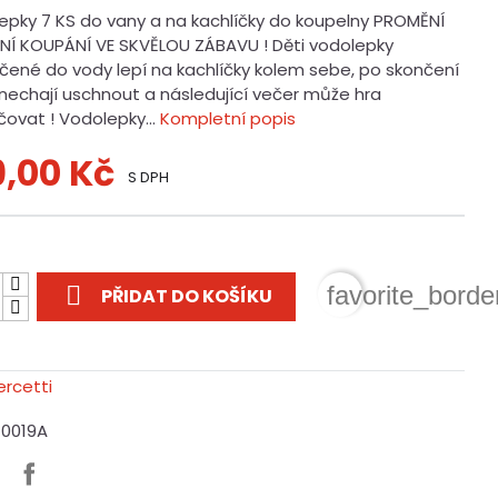
epky 7 KS do vany a na kachlíčky do koupelny PROMĚNÍ
NÍ KOUPÁNÍ VE SKVĚLOU ZÁBAVU ! Děti vodolepky
ené do vody lepí na kachlíčky kolem sebe, po skončení
e nechají uschnout a následující večer může hra
čovat ! Vodolepky...
Kompletní popis
9,00 Kč
S DPH
t

favorite_borde
PŘIDAT DO KOŠÍKU
J0019A