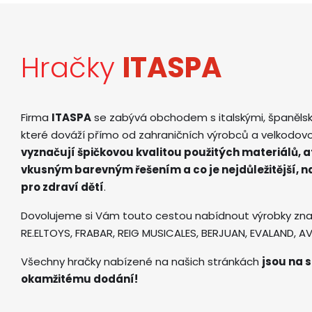
Hračky
ITASPA
Firma
ITASPA
se zabývá obchodem s italskými, španěls
které dováží přímo od zahraničních výrobců a velkodov
vyznačují špičkovou kvalitou použitých materiálů, 
vkusným barevným řešením a co je nejdůležitější, 
pro zdraví dětí
.
Dovolujeme si Vám touto cestou nabídnout výrobky zna
RE.ELTOYS, FRABAR, REIG MUSICALES, BERJUAN, EVALAND, 
Všechny hračky nabízené na našich stránkách
jsou na s
okamžitému dodání!