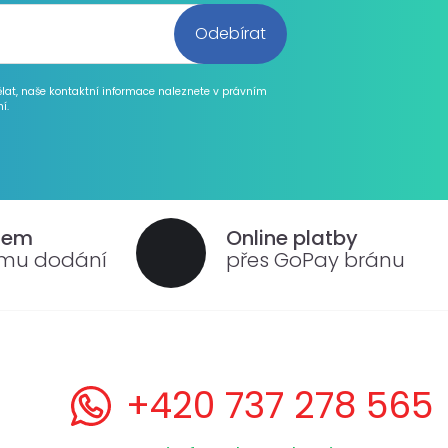
ělat, naše kontaktní informace naleznete v právním
í.
dem
Online platby
ému dodání
přes GoPay bránu
+420 737 278 565