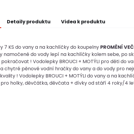
Detaily produktu
Videa k produktu
y 7 KS do vany a na kachlíčky do koupelny
PROMĚNÍ VEČ
 namočené do vody lepí na kachlíčky kolem sebe, po skon
pokračovat ! Vodolepky BROUCI + MOTÝLI pro děti do van
 a chytré pěnové vodní hračky do vany a do vody pro ne
kvality ! Vodolepky BROUCI + MOTÝLI do vany a na kachlíčk
 pro holky, děvčátka, děvčata + dívky od stáří 4 roky/4 let