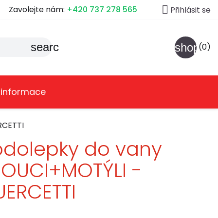

Zavolejte nám:
+420 737 278 565
Přihlásit se
search
shoppin
(0)
 informace
RCETTI
dolepky do vany
ROUCI+MOTÝLI -
ERCETTI