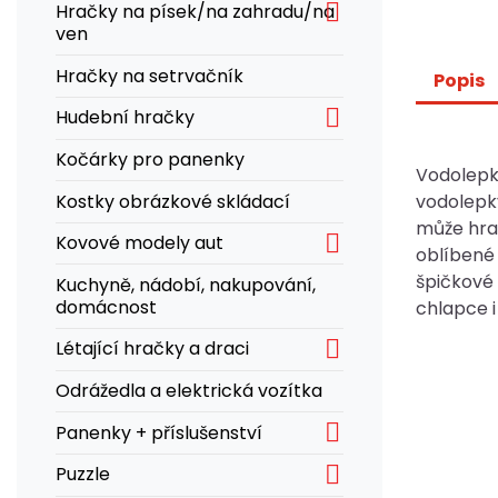

Hračky na písek/na zahradu/na
ven
Hračky na setrvačník
Popis

Hudební hračky
Kočárky pro panenky
Vodolepk
Kostky obrázkové skládací
vodolepky
může hra 

Kovové modely aut
oblíbené
špičkové 
Kuchyně, nádobí, nakupování,
domácnost
chlapce i

Létající hračky a draci
Odrážedla a elektrická vozítka

Panenky + příslušenství

Puzzle