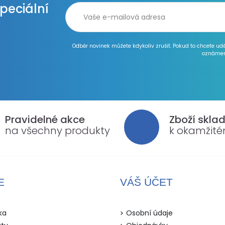
speciální
Odběr novinek můžete kdykoliv zrušit. Pokud to chcete ud
oznámen
Pravidelné akce
Zboží skla
na všechny produkty
k okamžit
E
VÁŠ ÚČET
ka
Osobní údaje