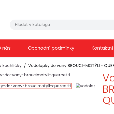
O nás
Obchodní podmínky
Kontaktní
a kachlíčky
Vodolepky do vany BROUCI+MOTÝLI - QUE
Vo
B
QU