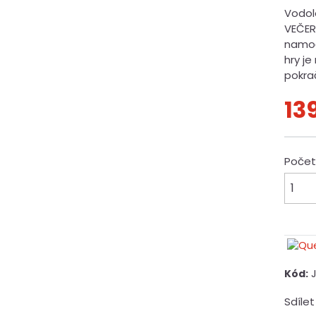
Vodol
VEČER
namoč
hry j
pokra
13
Poče
Kód:
Sdílet