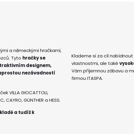
kými a německými hračkami,
Klademe si za cíl nabídnout
ozců. Tyto
hračky se
vlastnostmi, ale také
vysok
atraktivním designem,
Vám příjemnou zábavu a mno
naprostou nezávadností
firmou ITASPA.
ček VILLA GIOCATTOLI,
AVC, CAYRO, GÜNTHER a HESS.
kladě a tudíž k