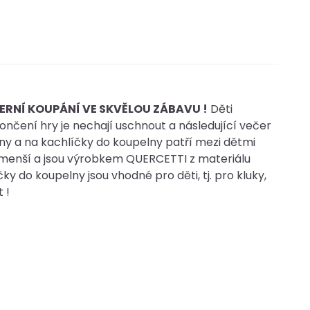
ERNÍ KOUPÁNÍ VE SKVĚLOU ZÁBAVU !
Děti
čení hry je nechají uschnout a následující večer
y a na kachlíčky do koupelny patří mezi dětmi
jmenší a jsou výrobkem QUERCETTI z materiálu
y do koupelny jsou vhodné pro děti, tj. pro kluky,
 !