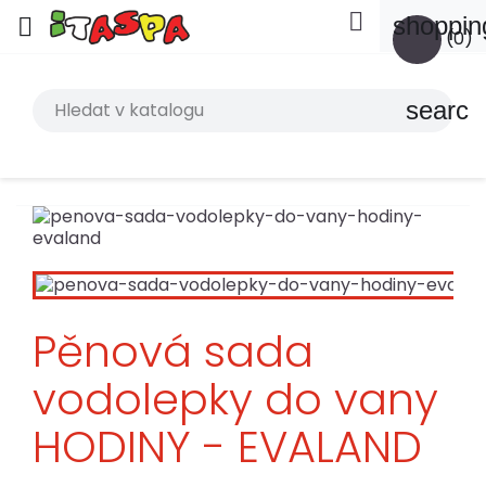

shoppin

(0)
search
Pěnová sada
vodolepky do vany
HODINY - EVALAND