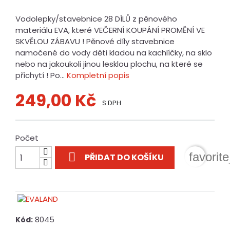
Vodolepky/stavebnice 28 DÍLŮ z pěnového
materiálu EVA, které VEČERNÍ KOUPÁNÍ PROMĚNÍ VE
SKVĚLOU ZÁBAVU ! Pěnové díly stavebnice
namočené do vody děti kladou na kachlíčky, na sklo
nebo na jakoukoli jinou lesklou plochu, na které se
přichytí ! Po...
Kompletní popis
249,00 Kč
S DPH
Počet

favorit
PŘIDAT DO KOŠÍKU
8045
Kód: