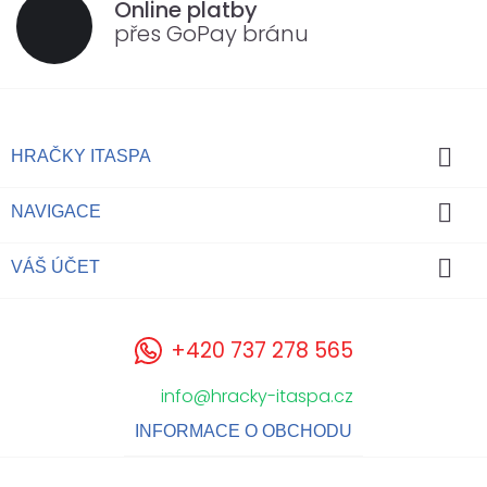
Online platby
přes GoPay bránu

HRAČKY ITASPA

NAVIGACE

VÁŠ ÚČET
+420 737 278 565
info@hracky-itaspa.cz
INFORMACE O OBCHODU