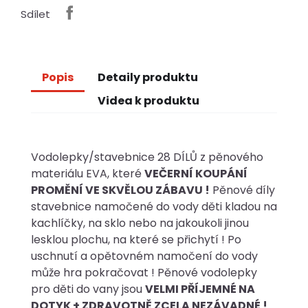
Sdílet
Popis
Detaily produktu
Videa k produktu
Vodolepky/stavebnice 28 DÍLŮ z pěnového
materiálu EVA, které
VEČERNÍ KOUPÁNÍ
PROMĚNÍ VE SKVĚLOU ZÁBAVU !
Pěnové díly
stavebnice namočené do vody děti kladou na
kachlíčky, na sklo nebo na jakoukoli jinou
lesklou plochu, na které se přichytí ! Po
uschnutí a opětovném namočení do vody
může hra pokračovat ! Pěnové vodolepky
pro děti do vany jsou
VELMI PŘÍJEMNÉ NA
DOTYK + ZDRAVOTNĚ ZCELA NEZÁVADNÉ !