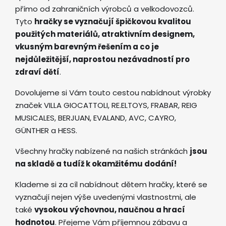
přímo od zahraničních výrobců a velkodovozců.
Tyto
hračky se vyznačují špičkovou kvalitou
použitých materiálů, atraktivním designem,
vkusným barevným řešením a co je
nejdůležitější, naprostou nezávadností pro
zdraví dětí
.
Dovolujeme si Vám touto cestou nabídnout výrobky
značek VILLA GIOCATTOLI, RE.ELTOYS, FRABAR, REIG
MUSICALES, BERJUAN, EVALAND, AVC, CAYRO,
GÜNTHER a HESS.
Všechny hračky nabízené na našich stránkách
jsou
na skladě a tudíž k okamžitému dodání!
Klademe si za cíl nabídnout dětem hračky, které se
vyznačují nejen výše uvedenými vlastnostmi, ale
také
vysokou výchovnou, naučnou a hrací
hodnotou
. Přejeme Vám příjemnou zábavu a