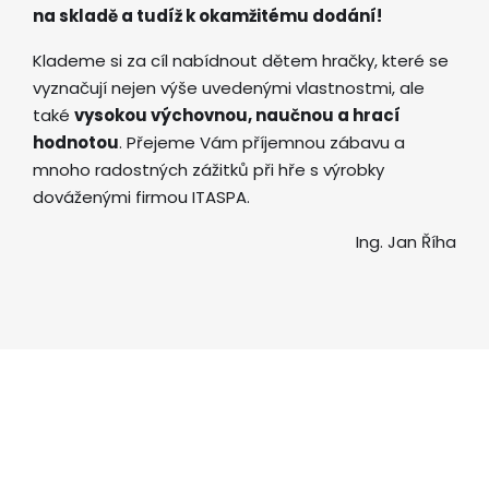
na skladě a tudíž k okamžitému dodání!
Klademe si za cíl nabídnout dětem hračky, které se
vyznačují nejen výše uvedenými vlastnostmi, ale
také
vysokou výchovnou, naučnou a hrací
hodnotou
. Přejeme Vám příjemnou zábavu a
mnoho radostných zážitků při hře s výrobky
dováženými firmou ITASPA.
Ing. Jan Říha