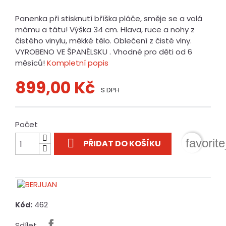
Panenka při stisknutí bříška pláče, směje se a volá
mámu a tátu! Výška 34 cm. Hlava, ruce a nohy z
čistého vinylu, měkké tělo. Oblečení z čisté vlny.
VYROBENO VE ŠPANĚLSKU . Vhodné pro děti od 6
měsíců!
Kompletní popis
899,00 Kč
S DPH
Počet

favorit
PŘIDAT DO KOŠÍKU
462
Kód:
Sdílet