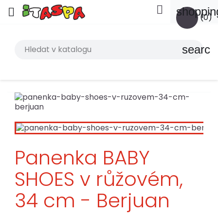

shoppin

(0)
search
Panenka BABY
SHOES v růžovém,
34 cm - Berjuan