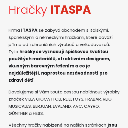
Hračky
ITASPA
Firma
ITASPA
se zabývá obchodem s italskými,
španělskými a německými hračkami, které dováží
přímo od zahraničních výrobců a velkodovozců.
Tyto
hračky se vyznačují špičkovou kvalitou
použitých materiálů, atraktivním designem,
vkusným barevným řešením a co je
nejdůležitější, naprostou nezávadností pro
zdraví dětí
.
Dovolujeme si Vám touto cestou nabídnout výrobky
značek VILLA GIOCATTOLI, RE.ELTOYS, FRABAR, REIG
MUSICALES, BERJUAN, EVALAND, AVC, CAYRO,
GÜNTHER a HESS.
Všechny hračky nabízené na našich stránkách
jsou