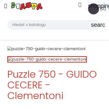

shoppin

(0)
search
Puzzle 750 - GUIDO
CECERE -
Clementoni