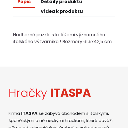
Popis
Detaily produktu
Videa k produktu
Nádherné puzzle s kolážemi významného
italského výtvarníka ! Rozměry 61,5x42,5 cm.
Hračky
ITASPA
Firma
ITASPA
se zabývá obchodem s italskými,
španělskými a německými hračkami, které dováží
přímo od zahraničních výrobců a velkodovozců.