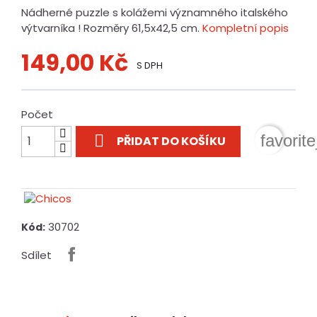
Nádherné puzzle s kolážemi významného italského
výtvarníka ! Rozměry 61,5x42,5 cm.
Kompletní popis
149,00 Kč
S DPH
Počet

favorit
PŘIDAT DO KOŠÍKU
30702
Kód:
Sdílet