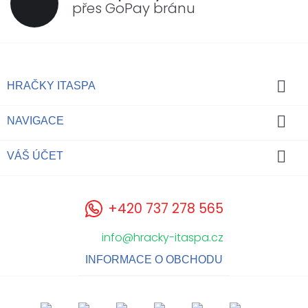
přes GoPay bránu

HRAČKY ITASPA

NAVIGACE

VÁŠ ÚČET
+420 737 278 565
info@hracky-itaspa.cz
INFORMACE O OBCHODU