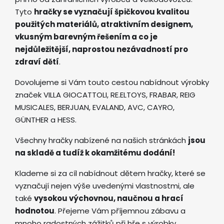
Tyto
hračky se vyznačují špičkovou kvalitou
použitých materiálů, atraktivním designem,
vkusným barevným řešením a co je
nejdůležitější, naprostou nezávadností pro
zdraví dětí
.
Dovolujeme si Vám touto cestou nabídnout výrobky
značek VILLA GIOCATTOLI, RE.ELTOYS, FRABAR, REIG
MUSICALES, BERJUAN, EVALAND, AVC, CAYRO,
GÜNTHER a HESS.
Všechny hračky nabízené na našich stránkách
jsou
na skladě a tudíž k okamžitému dodání!
Klademe si za cíl nabídnout dětem hračky, které se
vyznačují nejen výše uvedenými vlastnostmi, ale
také
vysokou výchovnou, naučnou a hrací
hodnotou
. Přejeme Vám příjemnou zábavu a
mnoho radostných zážitků při hře s výrobky