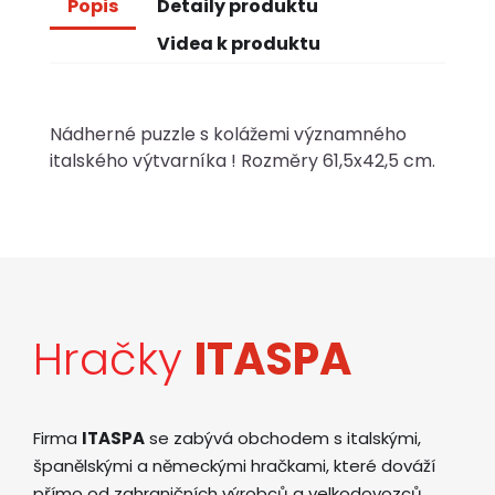
Popis
Detaily produktu
Videa k produktu
Nádherné puzzle s kolážemi významného
italského výtvarníka ! Rozměry 61,5x42,5 cm.
Hračky
ITASPA
Firma
ITASPA
se zabývá obchodem s italskými,
španělskými a německými hračkami, které dováží
přímo od zahraničních výrobců a velkodovozců.