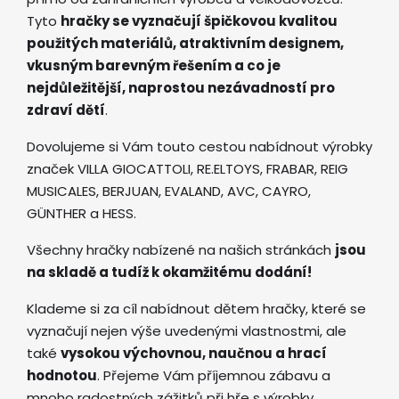
Tyto
hračky se vyznačují špičkovou kvalitou
použitých materiálů, atraktivním designem,
vkusným barevným řešením a co je
nejdůležitější, naprostou nezávadností pro
zdraví dětí
.
Dovolujeme si Vám touto cestou nabídnout výrobky
značek VILLA GIOCATTOLI, RE.ELTOYS, FRABAR, REIG
MUSICALES, BERJUAN, EVALAND, AVC, CAYRO,
GÜNTHER a HESS.
Všechny hračky nabízené na našich stránkách
jsou
na skladě a tudíž k okamžitému dodání!
Klademe si za cíl nabídnout dětem hračky, které se
vyznačují nejen výše uvedenými vlastnostmi, ale
také
vysokou výchovnou, naučnou a hrací
hodnotou
. Přejeme Vám příjemnou zábavu a
mnoho radostných zážitků při hře s výrobky