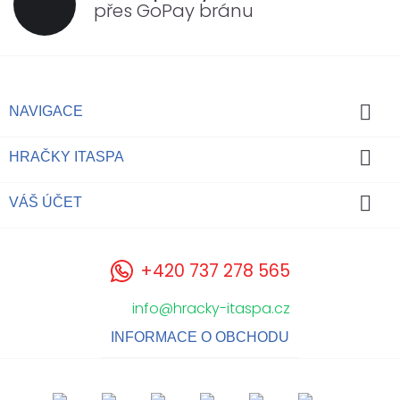
přes GoPay bránu

NAVIGACE

HRAČKY ITASPA

VÁŠ ÚČET
+420 737 278 565
info@hracky-itaspa.cz
INFORMACE O OBCHODU