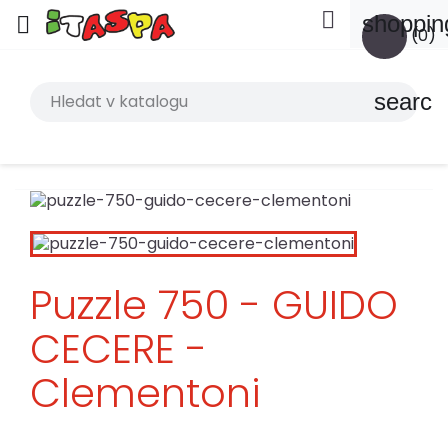

shoppin

(0)
search
Puzzle 750 - GUIDO
CECERE -
Clementoni