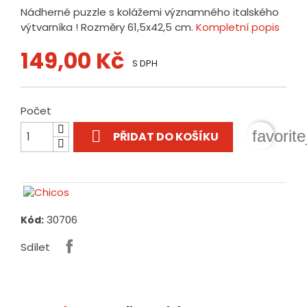
Nádherné puzzle s kolážemi významného italského
výtvarníka ! Rozměry 61,5x42,5 cm.
Kompletní popis
149,00 Kč
S DPH
Počet

favorit
PŘIDAT DO KOŠÍKU
30706
Kód:
Sdílet