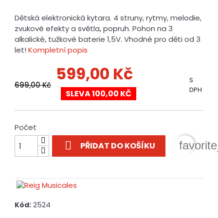
Dětská elektronická kytara. 4 struny, rytmy, melodie,
zvukové efekty a světla, popruh. Pohon na 3
alkalické, tužkové baterie 1,5V. Vhodné pro děti od 3
let!
Kompletní popis
599,00 Kč
S
699,00 Kč
DPH
SLEVA 100,00 KČ
Počet

favorit
PŘIDAT DO KOŠÍKU
2524
Kód: