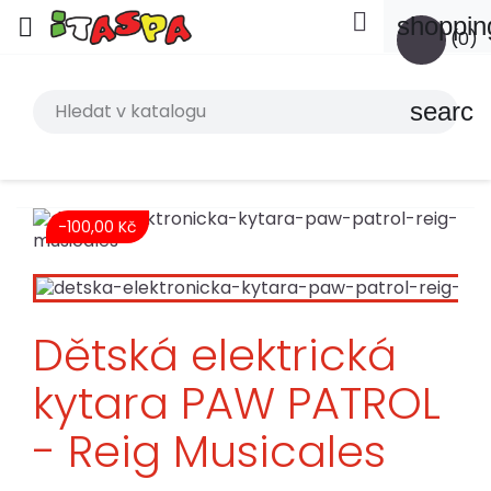

shoppin

(0)
search
-100,00 Kč
Dětská elektrická
kytara PAW PATROL
- Reig Musicales