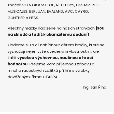
značek VILLA GIOCATTOLI, RE.ELTOYS, FRABAR, REIG
MUSICALES, BERJUAN, EVALAND, AVC, CAYRO,
GÜNTHER a HESS.
Všechny hračky nabízené na našich stránkách
jsou
na skladě a tudíž k okamžitému dodání!
Klademe si za cíl nabídnout dětem hračky, které se
vyznačují nejen výše uvedenými vlastnostmi, ale
také
vysokou výchovnou, naučnou a hrací
hodnotou
. Přejeme Vám příjemnou zábavu a
mnoho radostných zážitků při hře s výrobky
dováženými firmou ITASPA.
Ing. Jan Říha