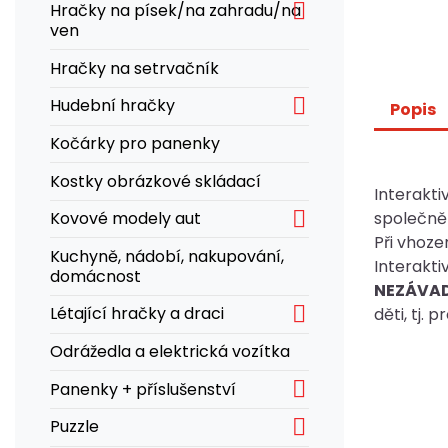

Hračky na písek/na zahradu/na
ven
Hračky na setrvačník

Hudební hračky
Popis
Kočárky pro panenky
Kostky obrázkové skládací
Interakt

společně 
Kovové modely aut
Při vhoze
Kuchyně, nádobí, nakupování,
Interakti
domácnost
NEZÁVAD

Létající hračky a draci
děti, tj. 
Odrážedla a elektrická vozítka

Panenky + příslušenství

Puzzle