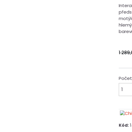
Intera
předs
motýl
hlemý
barev
1 289
Poče
Kód: