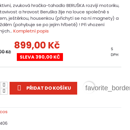
ktivní, zvuková hračka-tahadlo BERUŠKA rozvíjí motoriku,
tavivost a hravost Beruška žije na louce společně s
em, ještěrkou, housenkou (přichytí se na ní magnety) a
žděm (pohybuje se po jejím hřbetě) ! Při vhození
ných...
Kompletní popis
899,00 Kč
S
,00 Kč
DPH
SLEVA 390,00 KČ
t

favorite_borde
PŘIDAT DO KOŠÍKU
1406