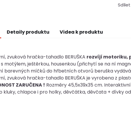
Sdílet
Detaily produktu
Videa k produktu
ivní, zvuková hračka-tahadlo BERUŠKA
rozvíjí motoriku,
s motýlem, ještěrkou, housenkou (přichytí se na ní magn
ní barevných míčků do hřbetních otvorů beruška vydává zv
vní, zvuková hračka-tahadlo BERUŠKA je vyrobena z plastů
NOST ZARUČENA !
Rozměry 45,5x39x35 cm. Interaktivn
pro kluky, chlapce i pro holky, děvčátka, děvčata + dívky od 