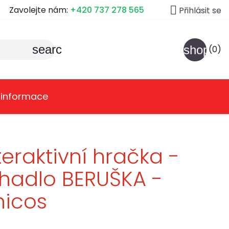

Zavolejte nám:
+420 737 278 565
Přihlásit se
search
shoppin
(0)
 informace
teraktivní hračka -
hadlo BERUŠKA -
hicos