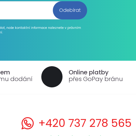
ělat, naše kontaktní informace naleznete v právním
í.
dem
Online platby
ému dodání
přes GoPay bránu
+420 737 278 565