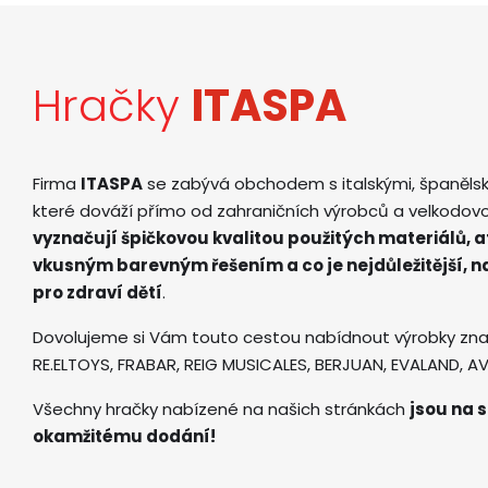
Hračky
ITASPA
Firma
ITASPA
se zabývá obchodem s italskými, španěls
které dováží přímo od zahraničních výrobců a velkodov
vyznačují špičkovou kvalitou použitých materiálů, 
vkusným barevným řešením a co je nejdůležitější, 
pro zdraví dětí
.
Dovolujeme si Vám touto cestou nabídnout výrobky zna
RE.ELTOYS, FRABAR, REIG MUSICALES, BERJUAN, EVALAND, 
Všechny hračky nabízené na našich stránkách
jsou na s
okamžitému dodání!