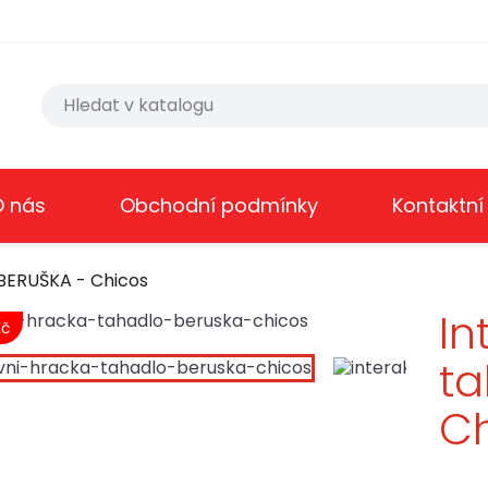
O nás
Obchodní podmínky
Kontaktní
 BERUŠKA - Chicos
In
Kč
ta
C