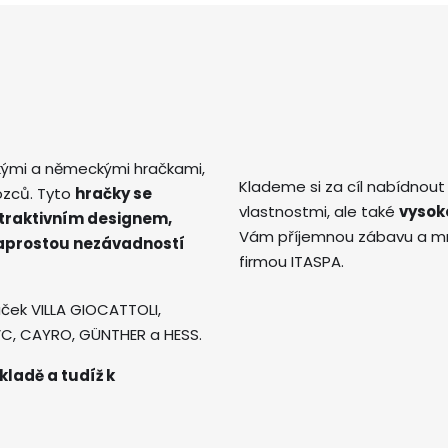
kými a německými hračkami,
Klademe si za cíl nabídnout
ozců. Tyto
hračky se
vlastnostmi, ale také
vysok
atraktivním designem,
Vám příjemnou zábavu a mno
naprostou nezávadností
firmou ITASPA.
ček VILLA GIOCATTOLI,
AVC, CAYRO, GÜNTHER a HESS.
kladě a tudíž k