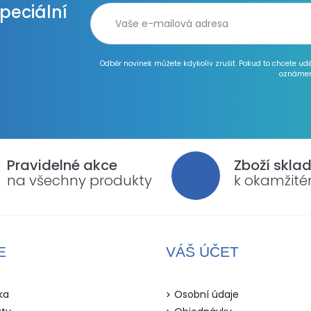
speciální
Odběr novinek můžete kdykoliv zrušit. Pokud to chcete ud
oznámen
Pravidelné akce
Zboží skla
na všechny produkty
k okamžit
E
VÁŠ ÚČET
ka
Osobní údaje