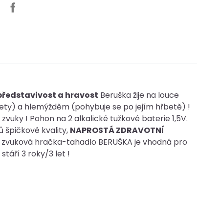
 představivost a hravost
Beruška žije na louce
ety) a hlemýžděm (pohybuje se po jejím hřbetě) !
uky ! Pohon na 2 alkalické tužkové baterie 1,5V.
 špičkové kvality,
NAPROSTÁ ZDRAVOTNÍ
í zvuková hračka-tahadlo BERUŠKA je vhodná pro
stáří 3 roky/3 let !