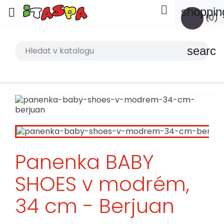

shoppin

(0)
search
Panenka BABY
SHOES v modrém,
34 cm - Berjuan