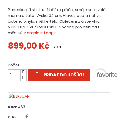
Panenka při stisknutí bříška pláče, směje se a volá
mámu a tátu! Výška 34 cm. Hlava, ruce a nohy z
čistého vinylu, měkké tělo. Oblečení z čisté vlny.
VYROBENO VE ŠPANĚLSKU . Vhodné pro děti od 6
měsíců!
Kompletní popis
899,00 Kč
S DPH
Počet

favorit
PŘIDAT DO KOŠÍKU
463
Kód:
Sdílet