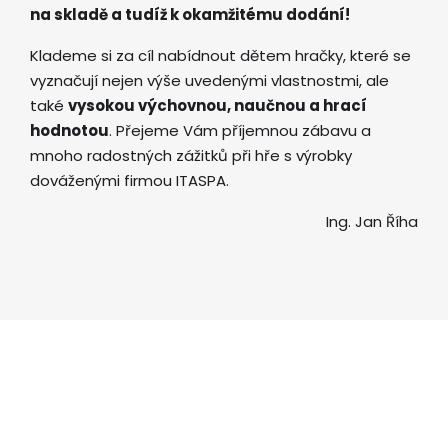
na skladě a tudíž k okamžitému dodání!
Klademe si za cíl nabídnout dětem hračky, které se
vyznačují nejen výše uvedenými vlastnostmi, ale
také
vysokou výchovnou, naučnou a hrací
hodnotou
. Přejeme Vám příjemnou zábavu a
mnoho radostných zážitků při hře s výrobky
dováženými firmou ITASPA.
Ing. Jan Říha