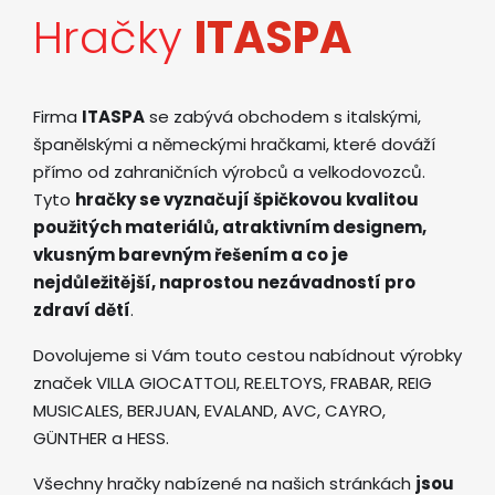
Hračky
ITASPA
Firma
ITASPA
se zabývá obchodem s italskými,
španělskými a německými hračkami, které dováží
přímo od zahraničních výrobců a velkodovozců.
Tyto
hračky se vyznačují špičkovou kvalitou
použitých materiálů, atraktivním designem,
vkusným barevným řešením a co je
nejdůležitější, naprostou nezávadností pro
zdraví dětí
.
Dovolujeme si Vám touto cestou nabídnout výrobky
značek VILLA GIOCATTOLI, RE.ELTOYS, FRABAR, REIG
MUSICALES, BERJUAN, EVALAND, AVC, CAYRO,
GÜNTHER a HESS.
Všechny hračky nabízené na našich stránkách
jsou