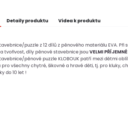
Detaily produktu
Videa k produktu
avebnice/puzzle z 12 dílů z pěnového materiálu EVA. Při s
a tvořivost, díly pěnové stavebnice jsou
VELMI PŘÍJEMNÉ
tavebnice/pěnové puzzle KLOBOUK patří mezi dětmi oblíbe
 pro všechny chytré, šikovné a hravé děti, tj. pro kluky, c
ky do 10 let !