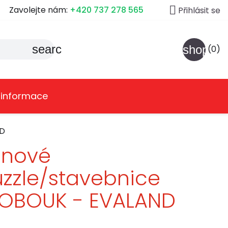

Zavolejte nám:
+420 737 278 565
Přihlásit se
search
shoppin
(0)
 informace
ND
ěnové
zzle/stavebnice
LOBOUK - EVALAND