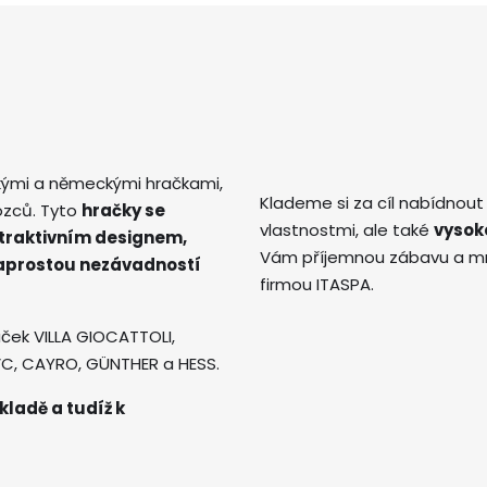
kými a německými hračkami,
Klademe si za cíl nabídnout
ozců. Tyto
hračky se
vlastnostmi, ale také
vysok
atraktivním designem,
Vám příjemnou zábavu a mno
naprostou nezávadností
firmou ITASPA.
ček VILLA GIOCATTOLI,
AVC, CAYRO, GÜNTHER a HESS.
kladě a tudíž k