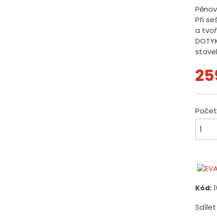
Pěnov
Při se
a tvoř
DOTYK
stave
25
Poče
Kód:
Sdílet