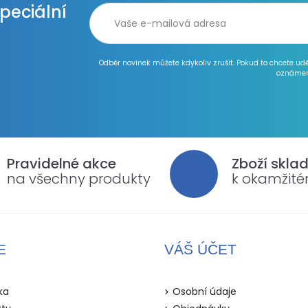
speciální
Odběr novinek můžete kdykoliv zrušit. Pokud to chcete ud
oznámen
Pravidelné akce
Zboží skla
na všechny produkty
k okamžit
E
VÁŠ ÚČET
ka
Osobní údaje