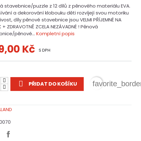
á stavebnice/puzzle z 12 dílů z pěnového materiálu EVA.
šívání a dekorování klobouku děti rozvíjejí svou motoriku
ivost, díly pěnové stavebnice jsou VELMI PŘÍJEMNÉ NA
 + ZDRAVOTNĚ ZCELA NEZÁVADNÉ ! Pěnová
bnice/pěnové...
Kompletní popis
9,00 Kč
S DPH
t

favorite_borde
PŘIDAT DO KOŠÍKU
10070