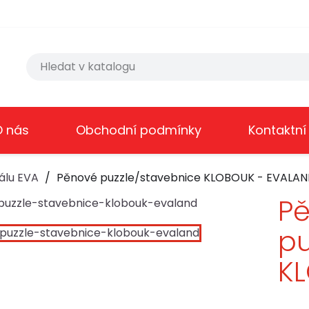
O nás
Obchodní podmínky
Kontaktní
álu EVA
Pěnové puzzle/stavebnice KLOBOUK - EVALA
P
pu
K