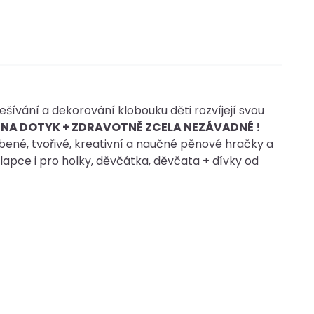
ešívání a dekorování klobouku děti rozvíjejí svou
 NA DOTYK + ZDRAVOTNĚ ZCELA NEZÁVADNÉ !
né, tvořivé, kreativní a naučné pěnové hračky a
hlapce i pro holky, děvčátka, děvčata + dívky od