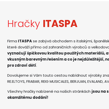
Hračky
ITASPA
Firma
ITASPA
se zabývá obchodem s italskými, španěls
které dováží přímo od zahraničních výrobců a velkodov
vyznačují špičkovou kvalitou použitých materiálů, 
vkusným barevným řešením a co je nejdůležitější, 
pro zdraví dětí
.
Dovolujeme si Vám touto cestou nabídnout výrobky zna
RE.ELTOYS, FRABAR, REIG MUSICALES, BERJUAN, EVALAND, 
Všechny hračky nabízené na našich stránkách
jsou na s
okamžitému dodání!