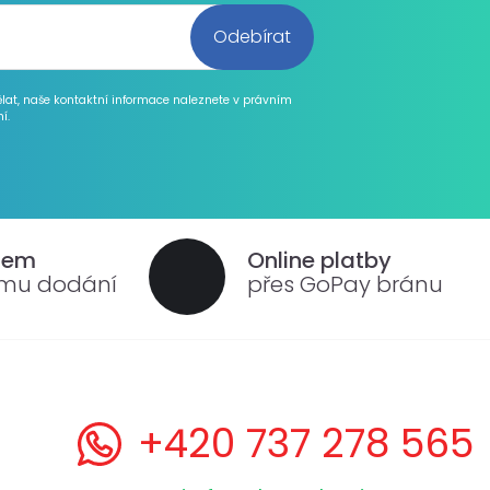
ělat, naše kontaktní informace naleznete v právním
í.
dem
Online platby
ému dodání
přes GoPay bránu
+420 737 278 565