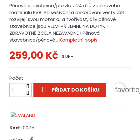
Pěnová stavebnice/puzzle z 24 dílů z pěnového
materiálu EVA. Při sešívání a dekorování vesty děti
rozvíjejí svou motoriku a tvořivost, díly pěnové
stavebnice jsou VELMI PŘÍJEMNÉ NA DOTYK +
ZDRAVOTNĚ ZCELA NEZÁVADNÉ ! Pěnová
stavebnice/pěnové...
Kompletní popis
259,00 Kč
S DPH
Počet

favorit
PŘIDAT DO KOŠÍKU
10075
Kód: