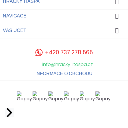

HRAČKY ITASPA

NAVIGACE

VÁŠ ÚČET
+420 737 278 565
info@hracky-itaspa.cz
INFORMACE O OBCHODU
Facebook