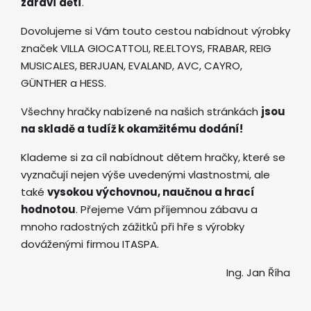
zdraví dětí
.
Dovolujeme si Vám touto cestou nabídnout výrobky
značek VILLA GIOCATTOLI, RE.ELTOYS, FRABAR, REIG
MUSICALES, BERJUAN, EVALAND, AVC, CAYRO,
GÜNTHER a HESS.
Všechny hračky nabízené na našich stránkách
jsou
na skladě a tudíž k okamžitému dodání!
Klademe si za cíl nabídnout dětem hračky, které se
vyznačují nejen výše uvedenými vlastnostmi, ale
také
vysokou výchovnou, naučnou a hrací
hodnotou
. Přejeme Vám příjemnou zábavu a
mnoho radostných zážitků při hře s výrobky
dováženými firmou ITASPA.
Ing. Jan Říha