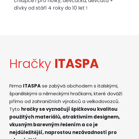
chlapce i pro holky, děvčátka, děvčata +
dívky od stáří 4 roky do 10 let !
Hračky
ITASPA
Firma
ITASPA
se zabývá obchodem s italskými,
španělskými a německými hračkami, které dováží
přímo od zahraničních výrobců a velkodovozců.
Tyto
hračky se vyznačují špičkovou kvalitou
použitých materiálů, atraktivním designem,
vkusným barevným řešením a co je
nejdůležitější, naprostou nezávadností pro