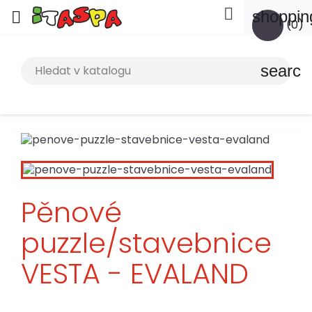

shoppin

(0)
search
Pěnové
puzzle/stavebnice
VESTA - EVALAND