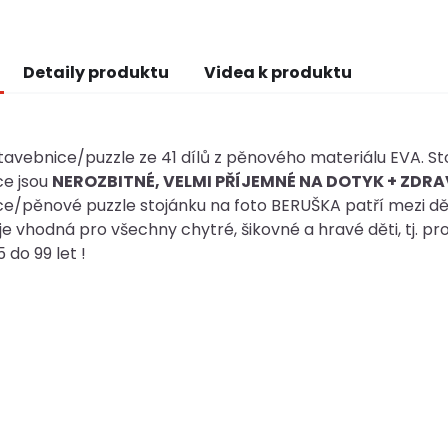
Detaily produktu
Videa k produktu
avebnice/puzzle ze 41 dílů z pěnového materiálu EVA. Sto
ce jsou
NEROZBITNÉ, VELMI PŘÍJEMNÉ NA DOTYK + ZDR
e/pěnové puzzle stojánku na foto BERUŠKA patří mezi dět
je vhodná pro všechny chytré, šikovné a hravé děti, tj. pr
 do 99 let !