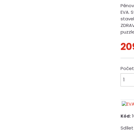
Pěnov
EVA. 
stave
ZDRAV
puzzle
20
Poče
Kód:
Sdílet