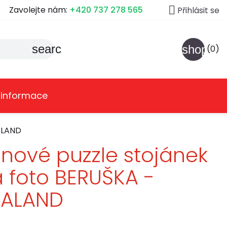

Zavolejte nám:
+420 737 278 565
Přihlásit se
search
shoppin
(0)
 informace
ALAND
nové puzzle stojánek
 foto BERUŠKA -
VALAND