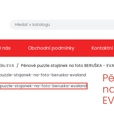
O nás
Obchodní podmínky
Kontaktní
álu EVA
Pěnové puzzle stojánek na foto BERUŠKA - EV
Pě
na
E