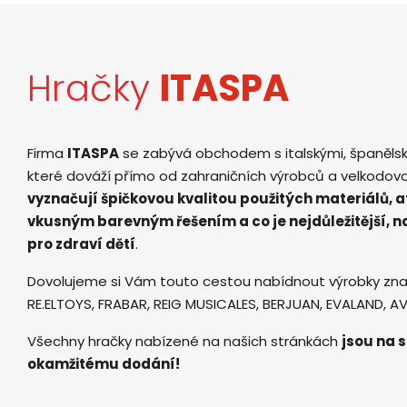
Hračky
ITASPA
Firma
ITASPA
se zabývá obchodem s italskými, španěls
které dováží přímo od zahraničních výrobců a velkodov
vyznačují špičkovou kvalitou použitých materiálů, 
vkusným barevným řešením a co je nejdůležitější, 
pro zdraví dětí
.
Dovolujeme si Vám touto cestou nabídnout výrobky zna
RE.ELTOYS, FRABAR, REIG MUSICALES, BERJUAN, EVALAND, 
Všechny hračky nabízené na našich stránkách
jsou na s
okamžitému dodání!