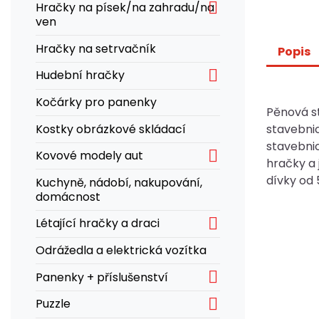

Hračky na písek/na zahradu/na
ven
Hračky na setrvačník
Popis

Hudební hračky
Kočárky pro panenky
Pěnová st
Kostky obrázkové skládací
stavebni
stavebnic

Kovové modely aut
hračky a 
dívky od 5
Kuchyně, nádobí, nakupování,
domácnost

Létající hračky a draci
Odrážedla a elektrická vozítka

Panenky + příslušenství

Puzzle