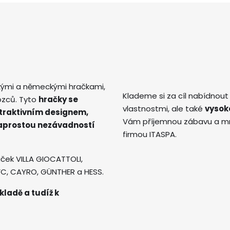
kými a německými hračkami,
Klademe si za cíl nabídnout
ozců. Tyto
hračky se
vlastnostmi, ale také
vysok
atraktivním designem,
Vám příjemnou zábavu a mno
naprostou nezávadností
firmou ITASPA.
ček VILLA GIOCATTOLI,
AVC, CAYRO, GÜNTHER a HESS.
kladě a tudíž k