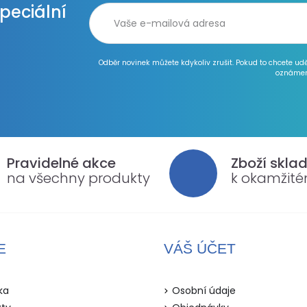
speciální
Odběr novinek můžete kdykoliv zrušit. Pokud to chcete ud
oznámen
Pravidelné akce
Zboží skla
na všechny produkty
k okamžit
E
VÁŠ ÚČET
ka
Osobní údaje