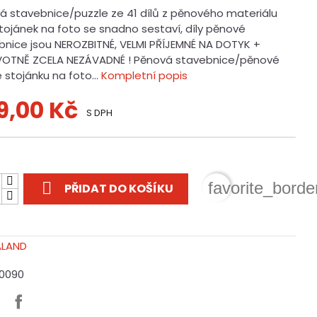
á stavebnice/puzzle ze 41 dílů z pěnového materiálu
Stojánek na foto se snadno sestaví, díly pěnové
bnice jsou NEROZBITNÉ, VELMI PŘÍJEMNÉ NA DOTYK +
OTNĚ ZCELA NEZÁVADNÉ ! Pěnová stavebnice/pěnové
 stojánku na foto...
Kompletní popis
9,00 Kč
S DPH
t

favorite_borde
PŘIDAT DO KOŠÍKU
10090