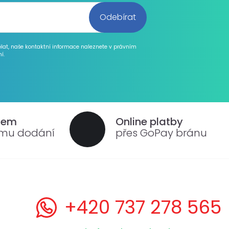
ělat, naše kontaktní informace naleznete v právním
í.
dem
Online platby
ému dodání
přes GoPay bránu
+420 737 278 565