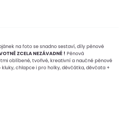
jánek na foto se snadno sestaví, díly pěnové
AVOTNĚ ZCELA NEZÁVADNÉ !
Pěnová
mi oblíbené, tvořivé, kreativní a naučné pěnové
o kluky, chlapce i pro holky, děvčátka, děvčata +