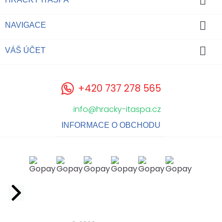


NAVIGACE

VÁŠ ÚČET
+420 737 278 565
info@hracky-itaspa.cz
INFORMACE O OBCHODU
Facebook