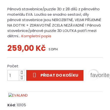
Pěnová stavebnice/puzzle 3D z 28 dílů z pěnového
materiálu EVA. Loutka se snadno sestaví, díly
pěnové stavebnice jsou NEROZBITNÉ, VELMI PŘÍJEMNÉ
NA DOTYK + ZDRAVOTNĚ ZCELA NEZÁVADNÉ ! Pěnová
stavebnice/pěnové puzzle 3D LOUTKA patří mezi
dětmi...
Kompletní popis
259,00 Kč
S DPH
Počet

favorit
PŘIDAT DO KOŠÍKU
10105
Kód: