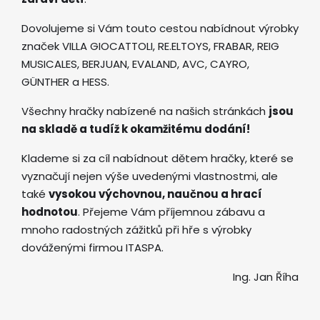
Dovolujeme si Vám touto cestou nabídnout výrobky
značek VILLA GIOCATTOLI, RE.ELTOYS, FRABAR, REIG
MUSICALES, BERJUAN, EVALAND, AVC, CAYRO,
GÜNTHER a HESS.
Všechny hračky nabízené na našich stránkách
jsou
na skladě a tudíž k okamžitému dodání!
Klademe si za cíl nabídnout dětem hračky, které se
vyznačují nejen výše uvedenými vlastnostmi, ale
také
vysokou výchovnou, naučnou a hrací
hodnotou
. Přejeme Vám příjemnou zábavu a
mnoho radostných zážitků při hře s výrobky
dováženými firmou ITASPA.
Ing. Jan Říha