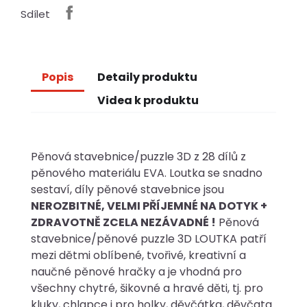
Sdílet
Popis
Detaily produktu
Videa k produktu
Pěnová stavebnice/puzzle 3D z 28 dílů z
pěnového materiálu EVA. Loutka se snadno
sestaví, díly pěnové stavebnice jsou
NEROZBITNÉ, VELMI PŘÍJEMNÉ NA DOTYK +
ZDRAVOTNĚ ZCELA NEZÁVADNÉ !
Pěnová
stavebnice/pěnové puzzle 3D LOUTKA patří
mezi dětmi oblíbené, tvořivé, kreativní a
naučné pěnové hračky a je vhodná pro
všechny chytré, šikovné a hravé děti, tj. pro
kluky, chlapce i pro holky, děvčátka, děvčata