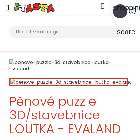

shoppin

(0)
search
Pěnové puzzle
3D/stavebnice
LOUTKA - EVALAND