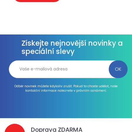
Získejte nejnovější novinky a
speciální slevy
Odběr novinek můžete kdykoliv zrušit. Pokud to chcete udělat, naše
kontaktní informace naleznete v právním oznámení.
Doprava ZDARMA