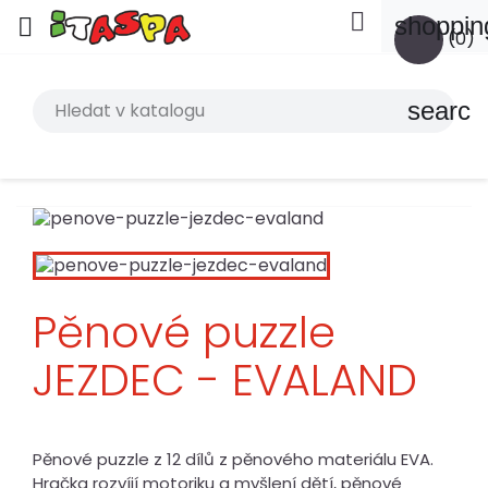

shoppin

(0)
search
Pěnové puzzle
JEZDEC - EVALAND
Pěnové puzzle z 12 dílů z pěnového materiálu EVA.
Hračka rozvíjí motoriku a myšlení dětí, pěnové