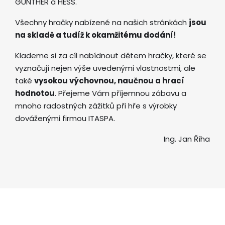
GÜNTHER a HESS.
Všechny hračky nabízené na našich stránkách
jsou
na skladě a tudíž k okamžitému dodání!
Klademe si za cíl nabídnout dětem hračky, které se
vyznačují nejen výše uvedenými vlastnostmi, ale
také
vysokou výchovnou, naučnou a hrací
hodnotou
. Přejeme Vám příjemnou zábavu a
mnoho radostných zážitků při hře s výrobky
dováženými firmou ITASPA.
Ing. Jan Říha