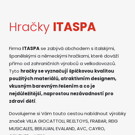
Hračky
ITASPA
Firma
ITASPA
se zabývá obchodem s italskými,
španělskými a německými hračkami, které dováží
přímo od zahraničních výrobců a velkodovozců.
Tyto
hračky se vyznačují špičkovou kvalitou
použitých materiálů, atraktivním designem,
vkusným barevným řešením a co je
nejdůležitější, naprostou nezávadností pro
zdraví dětí
.
Dovolujeme si Vám touto cestou nabídnout výrobky
značek VILLA GIOCATTOLI, RE.ELTOYS, FRABAR, REIG
MUSICALES, BERJUAN, EVALAND, AVC, CAYRO,