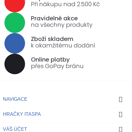
Při nákupu nad 2.500 Kč
Pravidelné akce
na všechny produkty
Zboží skladem
k okamžitému dodání
Online platby
přes GoPay bránu

NAVIGACE

HRAČKY ITASPA

VÁŠ ÚČET