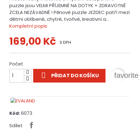
puzzle jsou VELMI PŘÍJEMNÉ NA DOTYK + ZDRAVOTNĚ
ZCELA NEZÁVADNÉ ! Pěnové puzzle JEZDEC patří mezi
dětmi oblíbené, chytré, tvořivé, kreativní a...
Kompletní popis
169,00 Kč
S DPH
Počet

favorit
PŘIDAT DO KOŠÍKU
6073
Kód:
Sdílet