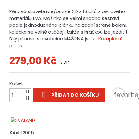
Pěnová stavebnice/puzzle 3D z 13 dílů z pěnového
materiálu EVA. Mašinka se velmi snadno sestaví
podle jednoduchého plánku na zadní straně balení,
kolečka se volně otáčejí, takže s hračkou lze jezdit !
Díly pěnové stavebnice MAŠINKA jsou...
Kompletní
popis
279,00 Kč
S DPH
Počet

favorit
PŘIDAT DO KOŠÍKU
12005
Kód: