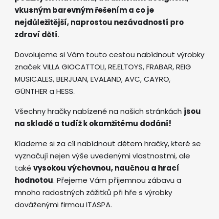
vkusným barevným řešením a co je
nejdůležitější, naprostou nezávadností pro
zdraví dětí
.
Dovolujeme si Vám touto cestou nabídnout výrobky
značek VILLA GIOCATTOLI, RE.ELTOYS, FRABAR, REIG
MUSICALES, BERJUAN, EVALAND, AVC, CAYRO,
GÜNTHER a HESS.
Všechny hračky nabízené na našich stránkách
jsou
na skladě a tudíž k okamžitému dodání!
Klademe si za cíl nabídnout dětem hračky, které se
vyznačují nejen výše uvedenými vlastnostmi, ale
také
vysokou výchovnou, naučnou a hrací
hodnotou
. Přejeme Vám příjemnou zábavu a
mnoho radostných zážitků při hře s výrobky
dováženými firmou ITASPA.