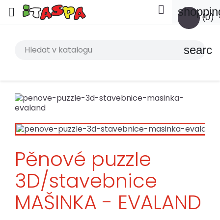

shoppin

(0)
search
Pěnové puzzle
3D/stavebnice
MAŠINKA - EVALAND