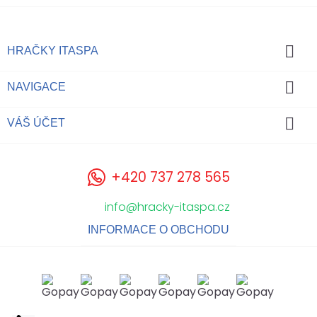

HRAČKY ITASPA

NAVIGACE

VÁŠ ÚČET
+420 737 278 565
info@hracky-itaspa.cz
INFORMACE O OBCHODU