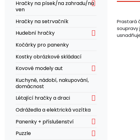

Hračky na písek/na zahradu/na
ven
Hračky na setrvačník
Prastará č
soupravy 

Hudební hračky
usnadňuje
Kočárky pro panenky
Kostky obrázkové skládací

Kovové modely aut
Kuchyně, nádobí, nakupování,
domácnost

Létající hračky a draci
Odrážedla a elektrická vozítka

Panenky + příslušenství

Puzzle