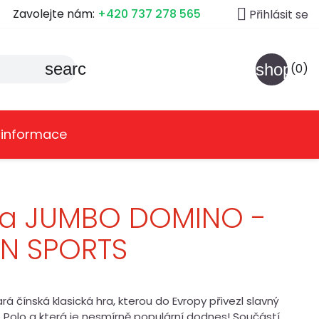

Zavolejte nám:
+420 737 278 565
Přihlásit se
search
shoppin
(0)
 informace
ra JUMBO DOMINO -
UN SPORTS
rá čínská klasická hra, kterou do Evropy přivezl slavný
 Polo a která je nesmírně populární dodnes! Součástí