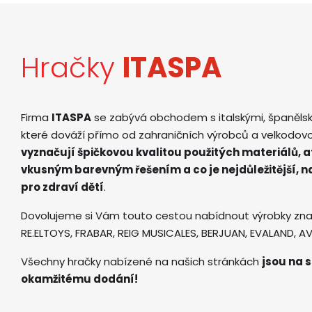
Hračky
ITASPA
Firma
ITASPA
se zabývá obchodem s italskými, španěls
které dováží přímo od zahraničních výrobců a velkodov
vyznačují špičkovou kvalitou použitých materiálů, 
vkusným barevným řešením a co je nejdůležitější, 
pro zdraví dětí
.
Dovolujeme si Vám touto cestou nabídnout výrobky zna
RE.ELTOYS, FRABAR, REIG MUSICALES, BERJUAN, EVALAND, 
Všechny hračky nabízené na našich stránkách
jsou na s
okamžitému dodání!