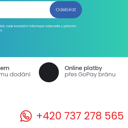
ělat, naše kontaktní informace naleznete v právním
í.
dem
Online platby
ému dodání
přes GoPay bránu
+420 737 278 565