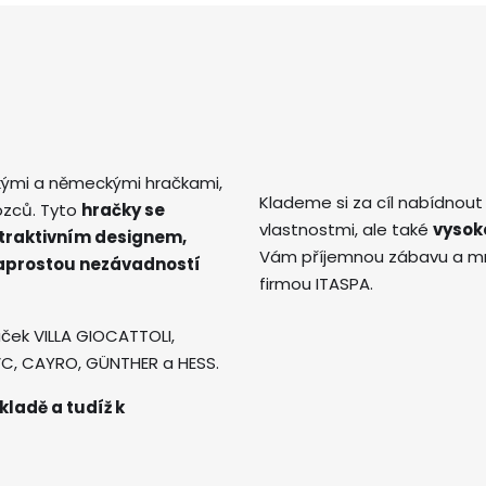
kými a německými hračkami,
Klademe si za cíl nabídnout
ozců. Tyto
hračky se
vlastnostmi, ale také
vysok
atraktivním designem,
Vám příjemnou zábavu a mno
naprostou nezávadností
firmou ITASPA.
ček VILLA GIOCATTOLI,
AVC, CAYRO, GÜNTHER a HESS.
kladě a tudíž k