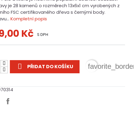
avy je 28 kamenů o rozměrech 13x6x1 cm vyrobených z
dního FSC certifikovaného dřeva s černými body.
vu...
Kompletní popis
9,00 Kč
S DPH
t

favorite_borde
PŘIDAT DO KOŠÍKU
970314