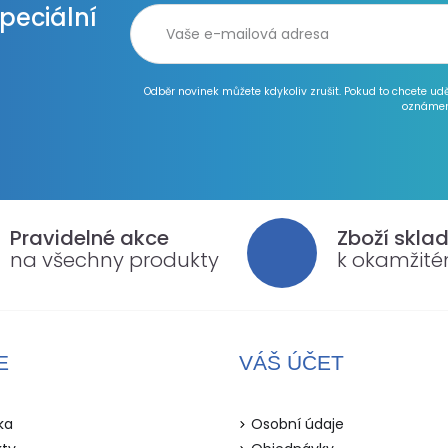
speciální
Odběr novinek můžete kdykoliv zrušit. Pokud to chcete ud
oznámen
Pravidelné akce
Zboží skla
na všechny produkty
k okamžit
E
VÁŠ ÚČET
ka
Osobní údaje