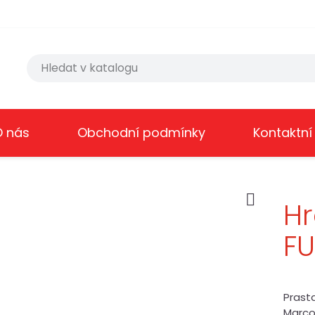
O nás
Obchodní podmínky
Kontaktní

H
F
Prasta
Marco