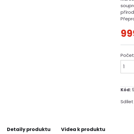
soupr
příro
Přepra
99
Poče
Kód:
Sdílet
Detaily produktu
Videa k produktu