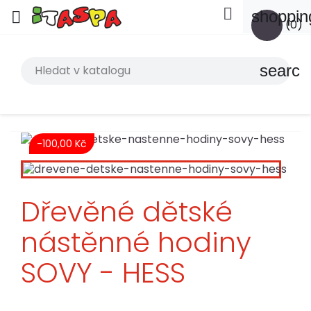

shoppin

(0)
search
-100,00 Kč
Dřevěné dětské
nástěnné hodiny
SOVY - HESS