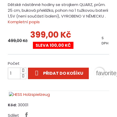
Dětské nástěnné hodiny se strojkem QUARZ, prům.
25 cm, buková překližka, pohon na 1 tužkovou baterii
1,5V (není součástí balení), VYROBENO V NĚMECKU .
Kompletní popis
399,00 Kč
S
499,00 Kč
DPH
SLEVA 100,00 KČ
Počet

favorit
PŘIDAT DO KOŠÍKU
30001
Kód:
Sdílet