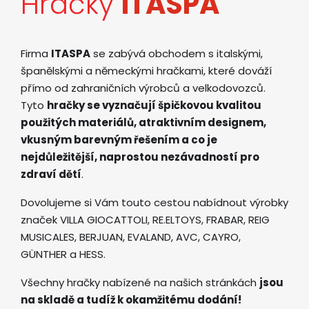
Hračky
ITASPA
Firma
ITASPA
se zabývá obchodem s italskými,
španělskými a německými hračkami, které dováží
přímo od zahraničních výrobců a velkodovozců.
Tyto
hračky se vyznačují špičkovou kvalitou
použitých materiálů, atraktivním designem,
vkusným barevným řešením a co je
nejdůležitější, naprostou nezávadností pro
zdraví dětí
.
Dovolujeme si Vám touto cestou nabídnout výrobky
značek VILLA GIOCATTOLI, RE.ELTOYS, FRABAR, REIG
MUSICALES, BERJUAN, EVALAND, AVC, CAYRO,
GÜNTHER a HESS.
Všechny hračky nabízené na našich stránkách
jsou
na skladě a tudíž k okamžitému dodání!