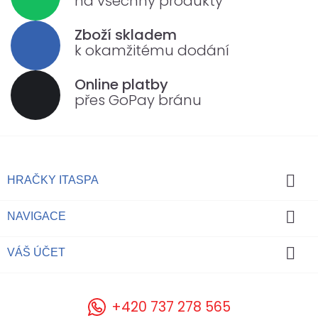
na všechny produkty
Zboží skladem
k okamžitému dodání
Online platby
přes GoPay bránu

HRAČKY ITASPA

NAVIGACE

VÁŠ ÚČET
+420 737 278 565