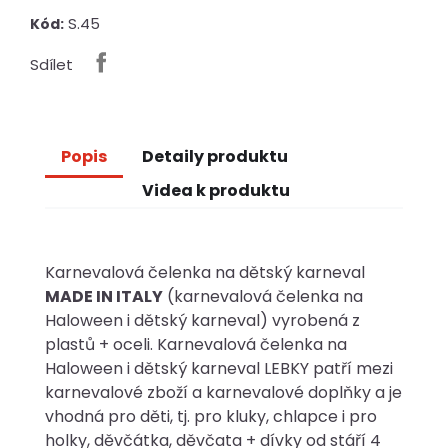
S.45
Kód:
Sdílet
Popis
Detaily produktu
Videa k produktu
Karnevalová čelenka na dětský karneval
MADE IN ITALY
(karnevalová čelenka na
Haloween i dětský karneval) vyrobená z
plastů + oceli. Karnevalová čelenka na
Haloween i dětský karneval LEBKY patří mezi
karnevalové zboží a karnevalové doplňky a je
vhodná pro děti, tj. pro kluky, chlapce i pro
holky, děvčátka, děvčata + dívky od stáří 4