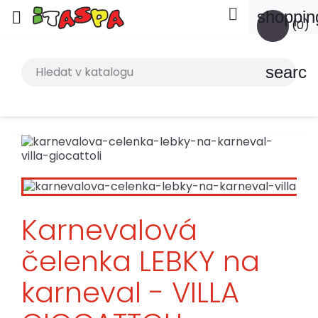

shoppin

(0)
search
Karnevalová
čelenka LEBKY na
karneval - VILLA