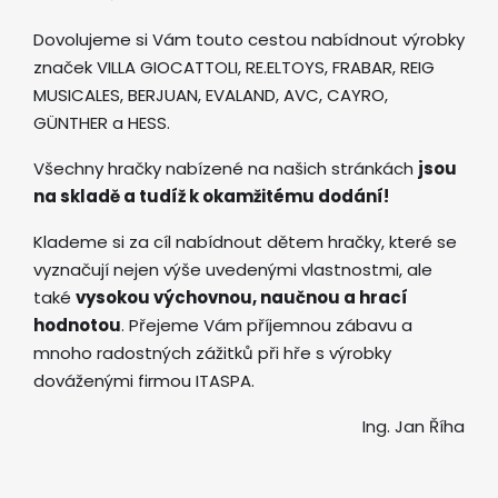
Dovolujeme si Vám touto cestou nabídnout výrobky
značek VILLA GIOCATTOLI, RE.ELTOYS, FRABAR, REIG
MUSICALES, BERJUAN, EVALAND, AVC, CAYRO,
GÜNTHER a HESS.
Všechny hračky nabízené na našich stránkách
jsou
na skladě a tudíž k okamžitému dodání!
Klademe si za cíl nabídnout dětem hračky, které se
vyznačují nejen výše uvedenými vlastnostmi, ale
také
vysokou výchovnou, naučnou a hrací
hodnotou
. Přejeme Vám příjemnou zábavu a
mnoho radostných zážitků při hře s výrobky
dováženými firmou ITASPA.
Ing. Jan Říha