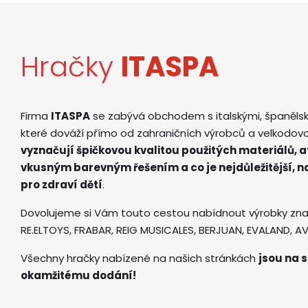
Hračky
ITASPA
Firma
ITASPA
se zabývá obchodem s italskými, španěls
které dováží přímo od zahraničních výrobců a velkodov
vyznačují špičkovou kvalitou použitých materiálů, 
vkusným barevným řešením a co je nejdůležitější, 
pro zdraví dětí
.
Dovolujeme si Vám touto cestou nabídnout výrobky zna
RE.ELTOYS, FRABAR, REIG MUSICALES, BERJUAN, EVALAND, 
Všechny hračky nabízené na našich stránkách
jsou na s
okamžitému dodání!