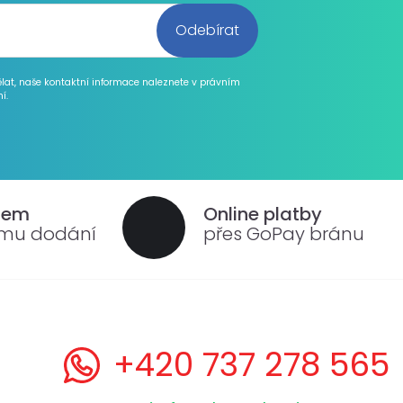
ělat, naše kontaktní informace naleznete v právním
í.
dem
Online platby
ému dodání
přes GoPay bránu
+420 737 278 565