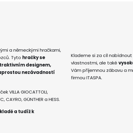
kými a německými hračkami,
Klademe si za cíl nabídnout
ozců. Tyto
hračky se
vlastnostmi, ale také
vysok
atraktivním designem,
Vám příjemnou zábavu a mno
naprostou nezávadností
firmou ITASPA.
ček VILLA GIOCATTOLI,
AVC, CAYRO, GÜNTHER a HESS.
kladě a tudíž k