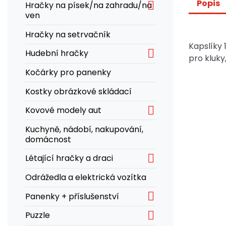
Popis

Hračky na písek/na zahradu/na
ven
Hračky na setrvačník
Kapslíky 

Hudební hračky
pro kluky
Kočárky pro panenky
Kostky obrázkové skládací

Kovové modely aut
Kuchyně, nádobí, nakupování,
domácnost

Létající hračky a draci
Odrážedla a elektrická vozítka

Panenky + příslušenství

Puzzle