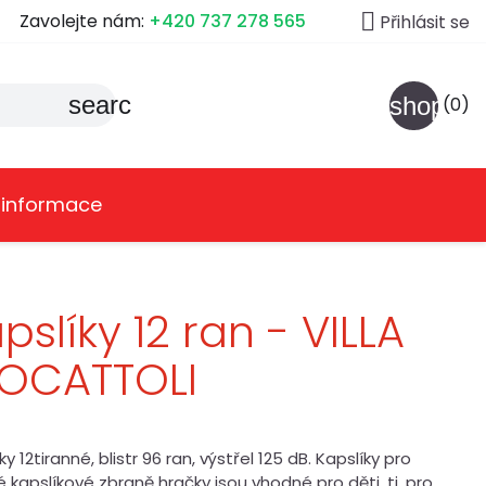

Zavolejte nám:
+420 737 278 565
Přihlásit se
search
shoppin
(0)
 informace
pslíky 12 ran - VILLA
IOCATTOLI
ky 12tiranné, blistr 96 ran, výstřel 125 dB. Kapslíky pro
 kapslíkové zbraně hračky jsou vhodné pro děti, tj. pro