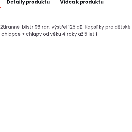
Detaily produktu
Videa k produktu
12tiranné, blistr 96 ran, výstřel 125 dB. Kapslíky pro dětsk
, chlapce + chlapy od věku 4 roky až 5 let !