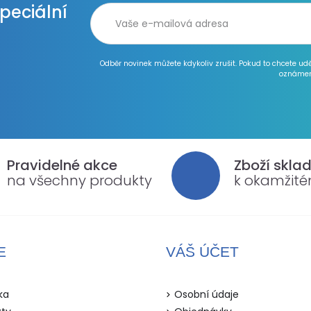
speciální
Odběr novinek můžete kdykoliv zrušit. Pokud to chcete ud
oznámen
Pravidelné akce
Zboží skla
na všechny produkty
k okamžit
E
VÁŠ ÚČET
ka
Osobní údaje