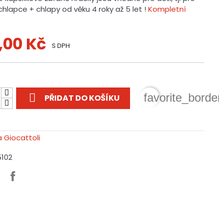
 chlapce + chlapy od věku 4 roky až 5 let !
Kompletní
,00 Kč
S DPH
t

favorite_borde
PŘIDAT DO KOŠÍKU
5102