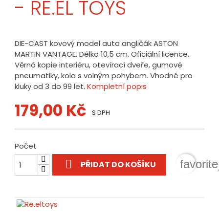
- RE.EL TOYS
DIE-CAST kovový model auta angličák ASTON
MARTIN VANTAGE. Délka 10,5 cm. Oficiální licence.
Věrná kopie interiéru, otevírací dveře, gumové
pneumatiky, kola s volným pohybem. Vhodné pro
kluky od 3 do 99 let.
Kompletní popis
179,00 Kč
S DPH
Počet

favorit
PŘIDAT DO KOŠÍKU