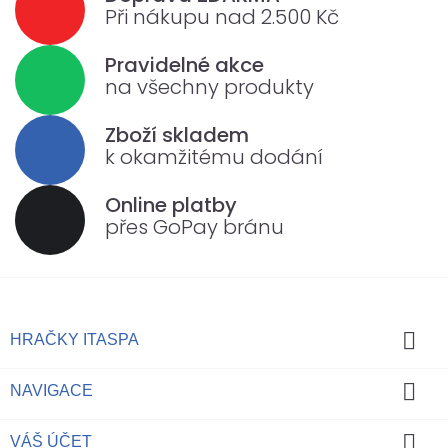
Při nákupu nad 2.500 Kč
Pravidelné akce
na všechny produkty
Zboží skladem
k okamžitému dodání
Online platby
přes GoPay bránu

HRAČKY ITASPA

NAVIGACE

VÁŠ ÚČET