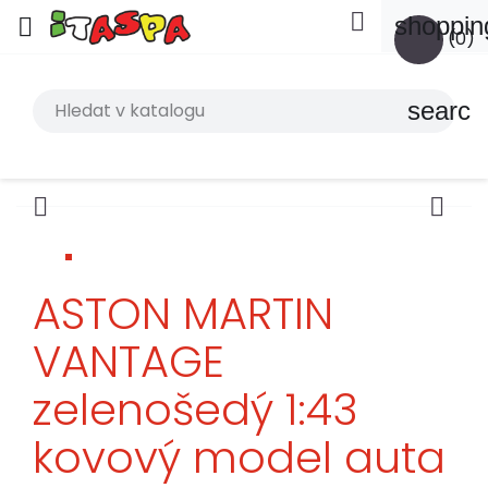

shoppin

(0)
search


ASTON MARTIN
VANTAGE
zelenošedý 1:43
kovový model auta