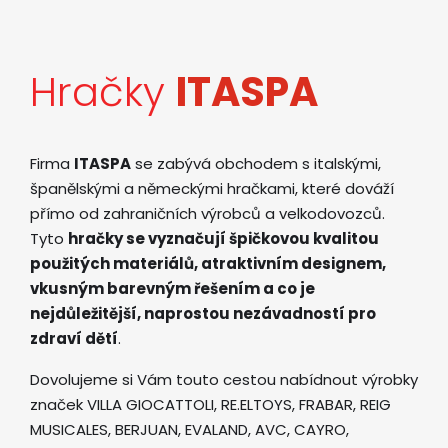
Hračky
ITASPA
Firma
ITASPA
se zabývá obchodem s italskými,
španělskými a německými hračkami, které dováží
přímo od zahraničních výrobců a velkodovozců.
Tyto
hračky se vyznačují špičkovou kvalitou
použitých materiálů, atraktivním designem,
vkusným barevným řešením a co je
nejdůležitější, naprostou nezávadností pro
zdraví dětí
.
Dovolujeme si Vám touto cestou nabídnout výrobky
značek VILLA GIOCATTOLI, RE.ELTOYS, FRABAR, REIG
MUSICALES, BERJUAN, EVALAND, AVC, CAYRO,