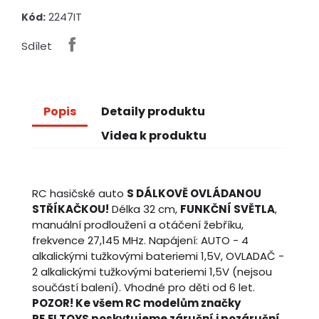
2247IT
Kód:
Sdílet
Popis
Detaily produktu
Videa k produktu
RC hasičské auto
S DÁLKOVĚ OVLÁDANOU
STŘÍKAČKOU!
Délka 32 cm,
FUNKČNÍ SVĚTLA
,
manuální prodloužení a otáčení žebříku,
frekvence 27,145 MHz. Napájení: AUTO - 4
alkalickými tužkovými bateriemi 1,5V, OVLADAČ -
2 alkalickými tužkovými bateriemi 1,5V (nejsou
součástí balení). Vhodné pro děti od 6 let.
POZOR! Ke všem RC modelům značky
RE.ELTOYS poskytujeme záruční i pozáruční