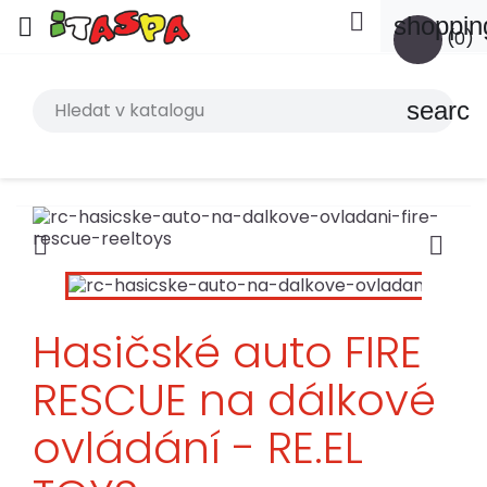

shoppin

(0)
search


Hasičské auto FIRE
RESCUE na dálkové
ovládání - RE.EL