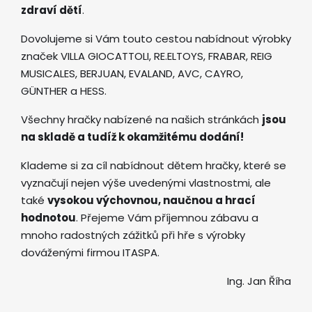
zdraví dětí
.
Dovolujeme si Vám touto cestou nabídnout výrobky
značek VILLA GIOCATTOLI, RE.ELTOYS, FRABAR, REIG
MUSICALES, BERJUAN, EVALAND, AVC, CAYRO,
GÜNTHER a HESS.
Všechny hračky nabízené na našich stránkách
jsou
na skladě a tudíž k okamžitému dodání!
Klademe si za cíl nabídnout dětem hračky, které se
vyznačují nejen výše uvedenými vlastnostmi, ale
také
vysokou výchovnou, naučnou a hrací
hodnotou
. Přejeme Vám příjemnou zábavu a
mnoho radostných zážitků při hře s výrobky
dováženými firmou ITASPA.
Ing. Jan Říha