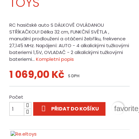
TOYS
RC hasičské auto S DÁLKOVĚ OVLÁDANOU
STŘÍKAČKOU! Délka 32 cm, FUNKČNÍ SVĚTLA ,
manuální prodloužení a otáčení žebříku, frekvence
27,145 MHz. Napájení: AUTO - 4 alkalickými tužkovými
bateriemi 1,5V, OVLADAČ - 2 alkalickými tužkovými
bateriemi...
Kompletní popis
1 069,00 Kč
S DPH
Počet

favorit
PŘIDAT DO KOŠÍKU