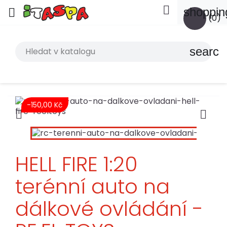

shoppin

(0)
search
-150,00 Kč


HELL FIRE 1:20
terénní auto na
dálkové ovládání -