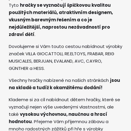
Tyto
hračky se vyznačují špičkovou kvalitou
použitých materiálů, atraktivním designem,
vkusným barevným řešením a co je
nejdůležitější, naprostou nezávadností pro
zdraví dětí
.
Dovolujeme si Vám touto cestou nabídnout výrobky
značek VILLA GIOCATTOLI, RE.ELTOYS, FRABAR, REIG
MUSICALES, BERJUAN, EVALAND, AVC, CAYRO,
GÜNTHER a HESS.
Všechny hračky nabízené na našich stránkách
jsou
na skladě a tudíž k okamžitému dodání!
Klademe si za cíl nabídnout dětem hračky, které se
vyznačují nejen výše uvedenými vlastnostmi, ale
také
vysokou výchovnou, naučnou a hrací
hodnotou
. Přejeme Vám příjemnou zábavu a
mnoho radostných zážitků při hře s výrobky