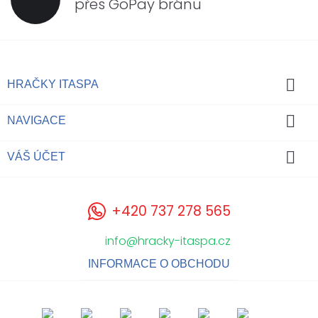
přes GoPay bránu

HRAČKY ITASPA

NAVIGACE

VÁŠ ÚČET
+420 737 278 565
info@hracky-itaspa.cz
INFORMACE O OBCHODU