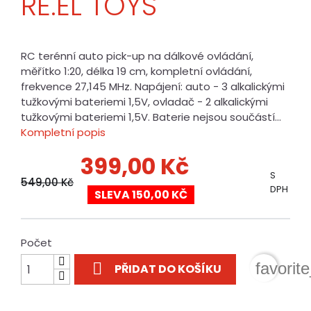
RE.EL TOYS
RC terénní auto pick-up na dálkové ovládání,
měřítko 1:20, délka 19 cm, kompletní ovládání,
frekvence 27,145 MHz. Napájení: auto - 3 alkalickými
tužkovými bateriemi 1,5V, ovladač - 2 alkalickými
tužkovými bateriemi 1,5V. Baterie nejsou součástí...
Kompletní popis
399,00 Kč
S
549,00 Kč
DPH
SLEVA 150,00 KČ
Počet

favorit
PŘIDAT DO KOŠÍKU