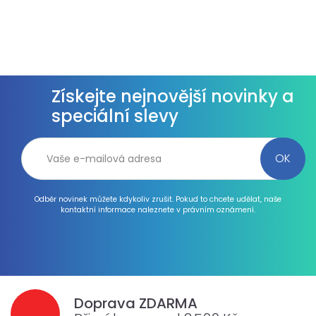
Získejte nejnovější novinky a
speciální slevy
Odběr novinek můžete kdykoliv zrušit. Pokud to chcete udělat, naše
kontaktní informace naleznete v právním oznámení.
Doprava ZDARMA