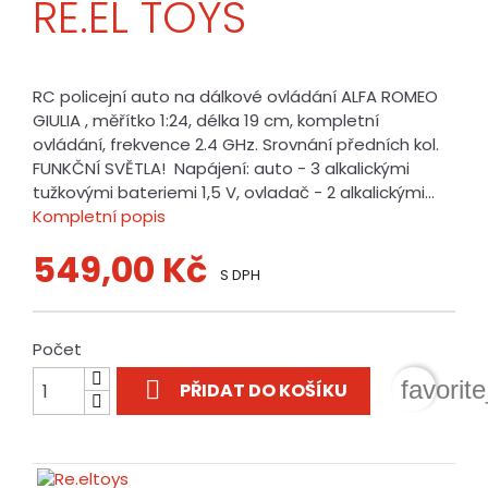
RE.EL TOYS
RC policejní auto na dálkové ovládání ALFA ROMEO
GIULIA , měřítko 1:24, délka 19 cm, kompletní
ovládání, frekvence 2.4 GHz. Srovnání předních kol.
FUNKČNÍ SVĚTLA! Napájení: auto - 3 alkalickými
tužkovými bateriemi 1,5 V, ovladač - 2 alkalickými...
Kompletní popis
549,00 Kč
S DPH
Počet

favorit
PŘIDAT DO KOŠÍKU