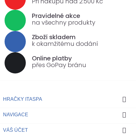
Při nákupu nad 2.500 Kč
Pravidelné akce
na všechny produkty
Zboží skladem
k okamžitému dodání
Online platby
přes GoPay bránu

HRAČKY ITASPA

NAVIGACE

VÁŠ ÚČET