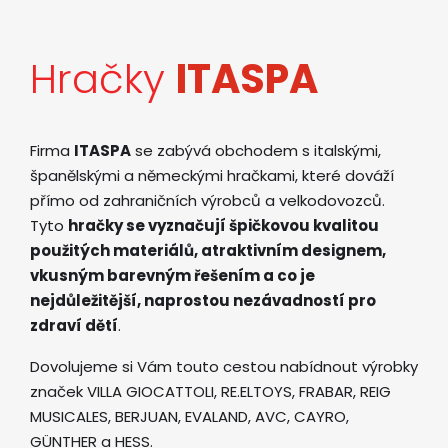
Hračky
ITASPA
Firma
ITASPA
se zabývá obchodem s italskými,
španělskými a německými hračkami, které dováží
přímo od zahraničních výrobců a velkodovozců.
Tyto
hračky se vyznačují špičkovou kvalitou
použitých materiálů, atraktivním designem,
vkusným barevným řešením a co je
nejdůležitější, naprostou nezávadností pro
zdraví dětí
.
Dovolujeme si Vám touto cestou nabídnout výrobky
značek VILLA GIOCATTOLI, RE.ELTOYS, FRABAR, REIG
MUSICALES, BERJUAN, EVALAND, AVC, CAYRO,
GÜNTHER a HESS.