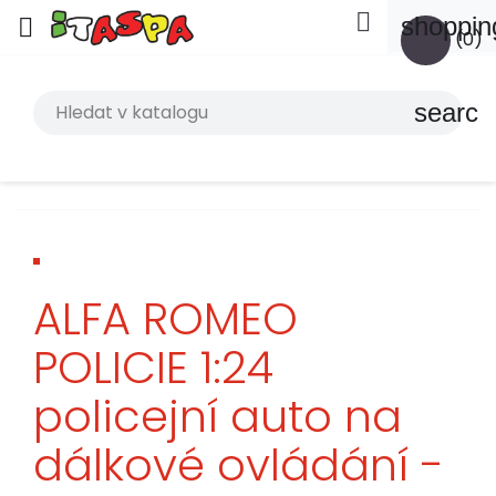

shoppin

(0)
search
ALFA ROMEO
POLICIE 1:24
policejní auto na
dálkové ovládání -