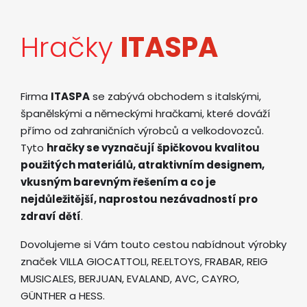
Hračky
ITASPA
Firma
ITASPA
se zabývá obchodem s italskými,
španělskými a německými hračkami, které dováží
přímo od zahraničních výrobců a velkodovozců.
Tyto
hračky se vyznačují špičkovou kvalitou
použitých materiálů, atraktivním designem,
vkusným barevným řešením a co je
nejdůležitější, naprostou nezávadností pro
zdraví dětí
.
Dovolujeme si Vám touto cestou nabídnout výrobky
značek VILLA GIOCATTOLI, RE.ELTOYS, FRABAR, REIG
MUSICALES, BERJUAN, EVALAND, AVC, CAYRO,
GÜNTHER a HESS.