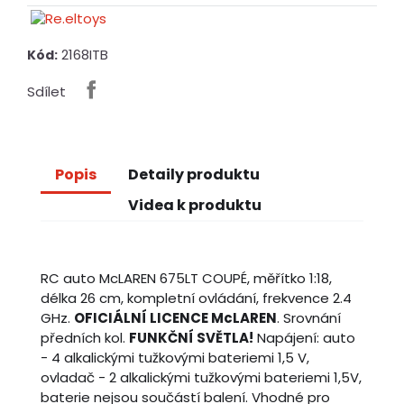
2168ITB
Kód:
Sdílet
Popis
Detaily produktu
Videa k produktu
RC auto McLAREN 675LT COUPÉ, měřítko 1:18,
délka 26 cm, kompletní ovládání, frekvence 2.4
GHz.
OFICIÁLNÍ LICENCE McLAREN
. Srovnání
předních kol.
FUNKČNÍ SVĚTLA!
Napájení: auto
- 4 alkalickými tužkovými bateriemi 1,5 V,
ovladač - 2 alkalickými tužkovými bateriemi 1,5V,
baterie nejsou součástí balení. Vhodné pro