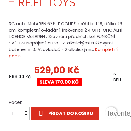
- RE.EL TOYS
RC auto McLAREN 675LT COUPÉ, měřítko 1:18, délka 26
cm, kompletní ovládání, frekvence 2.4 GHz. OFICIÁLNÍ
LICENCE McLAREN . Srovnání předních kol. FUNKČNÍ
SVĚTLA! Napájení: auto - 4 alkalickými tužkovými
bateriemi 1,5 V, ovladač - 2 alkalickými...
Kompletní
popis
529,00 Kč
S
699,00 Kč
DPH
SLEVA 170,00 KČ
Počet

favorit
PŘIDAT DO KOŠÍKU