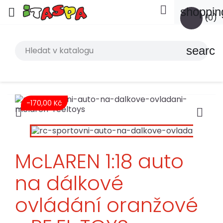

shoppin

(0)
search
-170,00 Kč


McLAREN 1:18 auto
na dálkové
ovládání oranžové