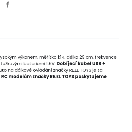
ysokým výkonem, měřítko 1:14, délka 29 cm, frekvence
i tužkovými bateriemi 1,5V.
Dobíjecí kabel USB +
uto na dálkové ovládání značky RE.EL TOYS je ta
 RC modelům značky RE.EL TOYS poskytujeme