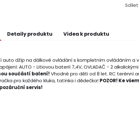
Sdílet
Detaily produktu
Videa k produktu
í auto džíp na dálkové ovládání s kompletním ovládáním a v
apájení: AUTO - Litiovou baterií 7,4V, OVLADAČ - 2 alkalickým
sou součástí balení!
Vhodné pro děti od 8 let. RC terénní a
račka pro každého kluka, tatínka i dědečka!
POZOR! Ke všem
 pozáruční servis!