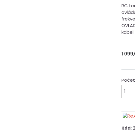
RC te
ovlád
frekve
OVLADA
kabel 
1 099
Poče
2
Kód: