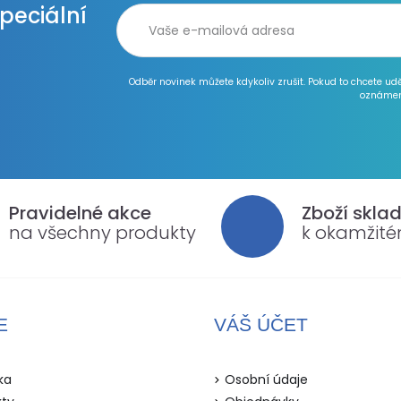
speciální
Odběr novinek můžete kdykoliv zrušit. Pokud to chcete ud
oznámen
Pravidelné akce
Zboží skla
na všechny produkty
k okamžit
E
VÁŠ ÚČET
ka
Osobní údaje