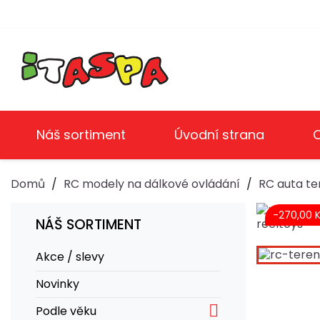
Náš sortiment
Úvodní strana
Domů
RC modely na dálkové ovládání
RC auta te
-270,00 
NÁŠ SORTIMENT
Akce / slevy
Novinky

Podle věku