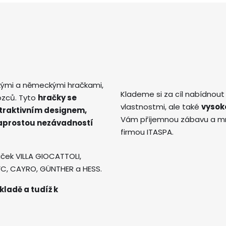
kými a německými hračkami,
Klademe si za cíl nabídnout
ozců. Tyto
hračky se
vlastnostmi, ale také
vysok
atraktivním designem,
Vám příjemnou zábavu a mno
naprostou nezávadností
firmou ITASPA.
ček VILLA GIOCATTOLI,
AVC, CAYRO, GÜNTHER a HESS.
kladě a tudíž k