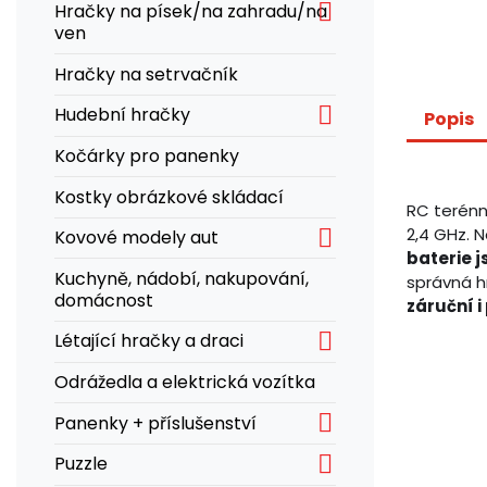

Hračky na písek/na zahradu/na
ven
Hračky na setrvačník

Hudební hračky
Popis
Kočárky pro panenky
Kostky obrázkové skládací
RC terénn

2,4 GHz. N
Kovové modely aut
baterie j
Kuchyně, nádobí, nakupování,
správná h
domácnost
záruční i

Létající hračky a draci
Odrážedla a elektrická vozítka

Panenky + příslušenství

Puzzle