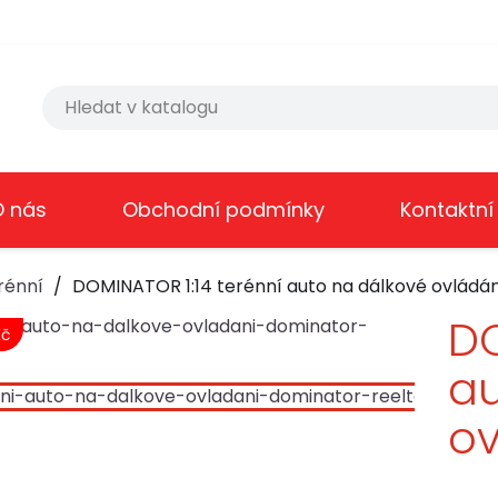
O nás
Obchodní podmínky
Kontaktní
rénní
DOMINATOR 1:14 terénní auto na dálkové ovládán
DO
Kč
au
ov