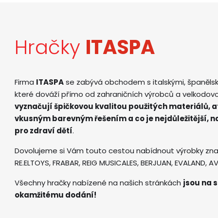
Hračky
ITASPA
Firma
ITASPA
se zabývá obchodem s italskými, španěls
které dováží přímo od zahraničních výrobců a velkodov
vyznačují špičkovou kvalitou použitých materiálů, 
vkusným barevným řešením a co je nejdůležitější, 
pro zdraví dětí
.
Dovolujeme si Vám touto cestou nabídnout výrobky zna
RE.ELTOYS, FRABAR, REIG MUSICALES, BERJUAN, EVALAND, 
Všechny hračky nabízené na našich stránkách
jsou na s
okamžitému dodání!