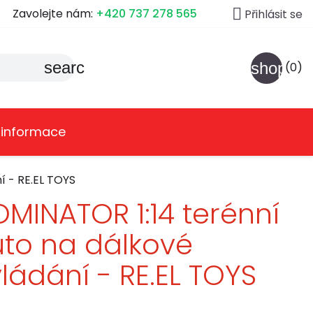

Zavolejte nám:
+420 737 278 565
Přihlásit se
search
shoppin
(0)
 informace
í - RE.EL TOYS
MINATOR 1:14 terénní
to na dálkové
ládání - RE.EL TOYS