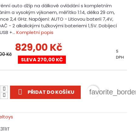
rénní auto džíp na dálkové ovládání s kompletním
áním a vysokým výkonem, měřítko 1:14, délka 29 cm,
nce 2,4 GHz. Napájení: AUTO - Litiovou baterií 7,4V,
Č - 2 alkalickými tužkovými bateriemi 1,5V. Dobíjecí
USB +...
Kompletní popis
829,00 Kč
S
,00 Kč
DPH
SLEVA 270,00 KČ
t

favorite_borde
PŘIDAT DO KOŠÍKU
311IT