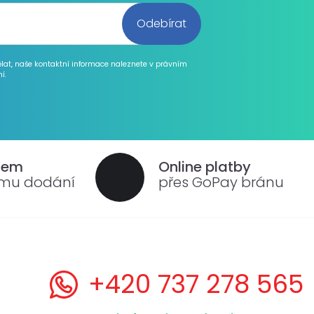
ělat, naše kontaktní informace naleznete v právním
í.
dem
Online platby
ému dodání
přes GoPay bránu
+420 737 278 565