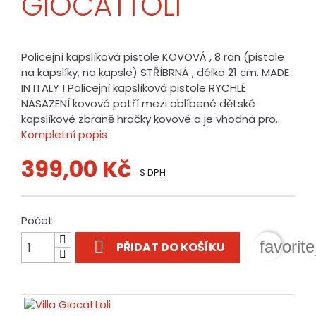
GIOCATTOLI
Policejní kapslíková pistole KOVOVÁ , 8 ran (pistole
na kapslíky, na kapsle) STŘÍBRNÁ , délka 21 cm. MADE
IN ITALY ! Policejní kapslíková pistole RYCHLÉ
NASAZENÍ kovová patří mezi oblíbené dětské
kapslíkové zbraně hračky kovové a je vhodná pro...
Kompletní popis
399,00 Kč
S DPH
Počet

favorit
PŘIDAT DO KOŠÍKU