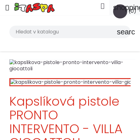

shoppin

(0)
search
Kapslíková pistole
PRONTO
INTERVENTO - VILLA