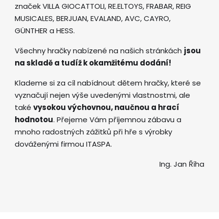
značek VILLA GIOCATTOLI, RE.ELTOYS, FRABAR, REIG
MUSICALES, BERJUAN, EVALAND, AVC, CAYRO,
GÜNTHER a HESS.
Všechny hračky nabízené na našich stránkách
jsou
na skladě a tudíž k okamžitému dodání!
Klademe si za cíl nabídnout dětem hračky, které se
vyznačují nejen výše uvedenými vlastnostmi, ale
také
vysokou výchovnou, naučnou a hrací
hodnotou
. Přejeme Vám příjemnou zábavu a
mnoho radostných zážitků při hře s výrobky
dováženými firmou ITASPA.
Ing. Jan Říha