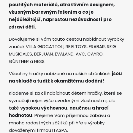
použitých materiálů, atraktivním designem,
vkusným barevným řešením a co je
nejdůležitější, naprostou nezávadností pro
zdraví dětí
.
Dovolujeme si Vám touto cestou nabídnout výrobky
značek VILLA GIOCATTOLI, RE.ELTOYS, FRABAR, REIG
MUSICALES, BERJUAN, EVALAND, AVC, CAYRO,
GÜNTHER a HESS.
Všechny hračky nabízené na našich stránkách
jsou
na skladě a tudíž k okamžitému dodání!
Klademe si za cíl nabídnout dětem hračky, které se
vyznačují nejen výše uvedenými vlastnostmi, ale
také
vysokou výchovnou, naučnou a hrací
hodnotou
. Přejeme Vám příjemnou zábavu a
mnoho radostných zážitků při hře s výrobky
dováženými firmou ITASPA.