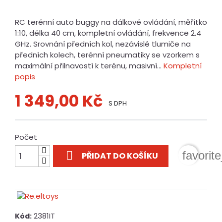
RC terénní auto buggy na dálkové ovládání, měřítko
1:10, délka 40 cm, kompletní ovládání, frekvence 2.4
GHz. Srovnání předních kol, nezávislé tlumiče na
předních kolech, terénní pneumatiky se vzorkem s
maximální přilnavostí k terénu, masivní...
Kompletní
popis
1 349,00 Kč
S DPH
Počet

favorit
PŘIDAT DO KOŠÍKU
2381IT
Kód: