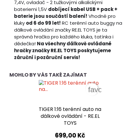
7,4V, ovladač - 2 tužkovými alkalickými
bateriemi 1,5V
dobíjecí kabel USB + pack +
baterie jsou součástí balení!
Vhodné pro
kluky
od 6 do 99 let!
RC terénní auto buggy na
dálkové ovládání značky RE.EL TOYS je ta
správná hračka pro každého kluka, tatínka i
dědečka!
Na všechny dálkově ovládané
hračky značky RE.EL TOYS poskytujeme
záruční i pozáruční servis!
MOHLO BY VÁS TAKÉ ZAJÍMAT
favorite_border
TIGER 1:16 terénní auto na
dálkové ovládání - RE.EL
TOYS
699,00 Kč