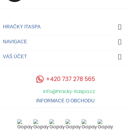

HRAČKY ITASPA

NAVIGACE

VÁŠ ÚČET
+420 737 278 565
info@hracky-itaspa.cz
INFORMACE O OBCHODU