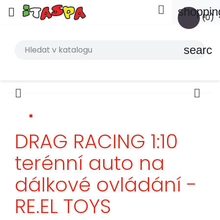

shoppin

(0)
search


DRAG RACING 1:10
terénní auto na
dálkové ovládání -
RE.EL TOYS