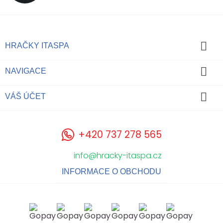

HRAČKY ITASPA

NAVIGACE

VÁŠ ÚČET
+420 737 278 565
info@hracky-itaspa.cz
INFORMACE O OBCHODU