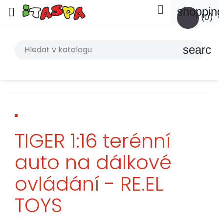

shoppin

(0)
search
TIGER 1:16 terénní
auto na dálkové
ovládání - RE.EL
TOYS