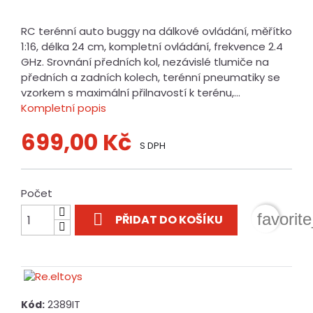
RC terénní auto buggy na dálkové ovládání, měřítko
1:16, délka 24 cm, kompletní ovládání, frekvence 2.4
GHz. Srovnání předních kol, nezávislé tlumiče na
předních a zadních kolech, terénní pneumatiky se
vzorkem s maximální přilnavostí k terénu,...
Kompletní popis
699,00 Kč
S DPH
Počet

favorit
PŘIDAT DO KOŠÍKU
2389IT
Kód: