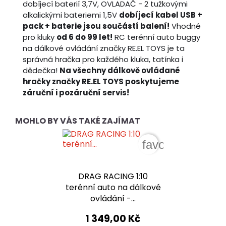
dobíjecí baterií 3,7V, OVLADAČ - 2 tužkovými
alkalickými bateriemi 1,5V
dobíjecí kabel USB +
pack + baterie jsou součástí balení!
Vhodné
pro kluky
od 6 do 99 let!
RC terénní auto buggy
na dálkové ovládání značky RE.EL TOYS je ta
správná hračka pro každého kluka, tatínka i
dědečka!
Na všechny dálkově ovládané
hračky značky RE.EL TOYS poskytujeme
záruční i pozáruční servis!
MOHLO BY VÁS TAKÉ ZAJÍMAT
favorite_border
DRAG RACING 1:10
terénní auto na dálkové
ovládání -...
1 349,00 Kč