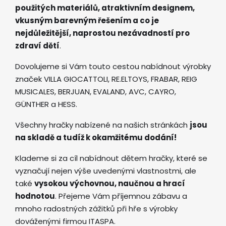
použitých materiálů, atraktivním designem,
vkusným barevným řešením a co je
nejdůležitější, naprostou nezávadností pro
zdraví dětí
.
Dovolujeme si Vám touto cestou nabídnout výrobky
značek VILLA GIOCATTOLI, RE.ELTOYS, FRABAR, REIG
MUSICALES, BERJUAN, EVALAND, AVC, CAYRO,
GÜNTHER a HESS.
Všechny hračky nabízené na našich stránkách
jsou
na skladě a tudíž k okamžitému dodání!
Klademe si za cíl nabídnout dětem hračky, které se
vyznačují nejen výše uvedenými vlastnostmi, ale
také
vysokou výchovnou, naučnou a hrací
hodnotou
. Přejeme Vám příjemnou zábavu a
mnoho radostných zážitků při hře s výrobky
dováženými firmou ITASPA.