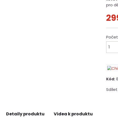
pro dě
29
Poče
Kód:
Sdílet
Detaily produktu
Videa k produktu