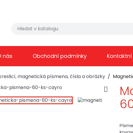
O nás
Obchodní podmínky
Kontaktní
reslicí, magnetická písmena, čísla a obrázky
Magneti
M

60
Písme
kovov