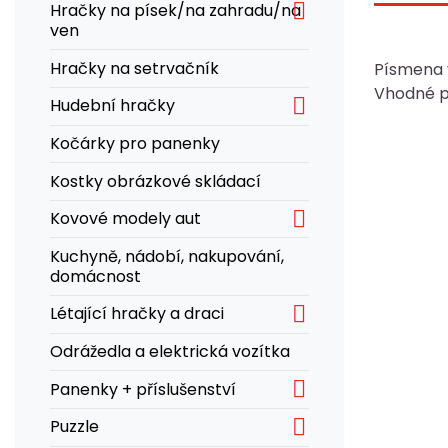

Hračky na písek/na zahradu/na
ven
Hračky na setrvačník
Písmena 
Vhodné pr

Hudební hračky
Kočárky pro panenky
Kostky obrázkové skládací

Kovové modely aut
Kuchyně, nádobí, nakupování,
domácnost

Létající hračky a draci
Odrážedla a elektrická vozítka

Panenky + příslušenství

Puzzle