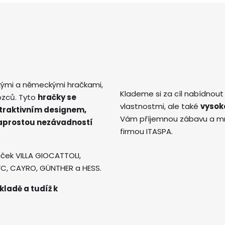
kými a německými hračkami,
Klademe si za cíl nabídnout
ozců. Tyto
hračky se
vlastnostmi, ale také
vysok
atraktivním designem,
Vám příjemnou zábavu a mno
naprostou nezávadností
firmou ITASPA.
ček VILLA GIOCATTOLI,
AVC, CAYRO, GÜNTHER a HESS.
kladě a tudíž k