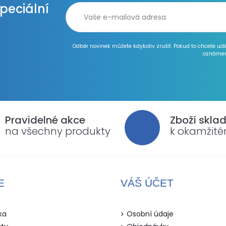
speciální
Odběr novinek můžete kdykoliv zrušit. Pokud to chcete ud
oznámen
Pravidelné akce
Zboží skla
na všechny produkty
k okamžit
E
VÁŠ ÚČET
ka
Osobní údaje