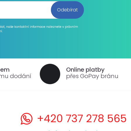
ělat, naše kontaktní informace naleznete v právním
í.
dem
Online platby
ému dodání
přes GoPay bránu
+420 737 278 565