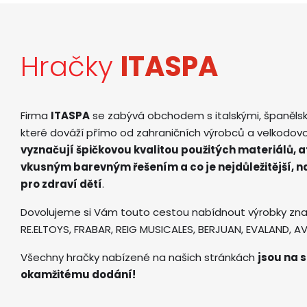
Hračky
ITASPA
Firma
ITASPA
se zabývá obchodem s italskými, španěls
které dováží přímo od zahraničních výrobců a velkodov
vyznačují špičkovou kvalitou použitých materiálů, 
vkusným barevným řešením a co je nejdůležitější, 
pro zdraví dětí
.
Dovolujeme si Vám touto cestou nabídnout výrobky zna
RE.ELTOYS, FRABAR, REIG MUSICALES, BERJUAN, EVALAND, 
Všechny hračky nabízené na našich stránkách
jsou na s
okamžitému dodání!