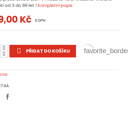
ti od 3 do 99 let !
Kompletní popis
9,00 Kč
S DPH
t

favorite_borde
PŘIDAT DO KOŠÍKU
874A