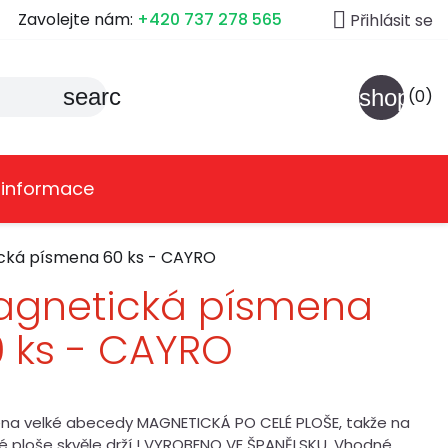

Zavolejte nám:
+420 737 278 565
Přihlásit se
search
shoppin
(0)
 informace
cká písmena 60 ks - CAYRO
agnetická písmena
 ks - CAYRO
na velké abecedy MAGNETICKÁ PO CELÉ PLOŠE, takže na
é ploše skvěle drží ! VYROBENO VE ŠPANĚLSKU. Vhodné