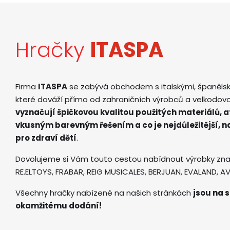
Hračky
ITASPA
Firma
ITASPA
se zabývá obchodem s italskými, španěls
které dováží přímo od zahraničních výrobců a velkodov
vyznačují špičkovou kvalitou použitých materiálů, 
vkusným barevným řešením a co je nejdůležitější, 
pro zdraví dětí
.
Dovolujeme si Vám touto cestou nabídnout výrobky zna
RE.ELTOYS, FRABAR, REIG MUSICALES, BERJUAN, EVALAND, 
Všechny hračky nabízené na našich stránkách
jsou na s
okamžitému dodání!