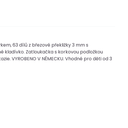
kem, 63 dílů z březové překližky 3 mm s
né kladívko. Zatloukačka s korkovou podložkou
antazie. VYROBENO V NĚMECKU. Vhodné pro děti od 3