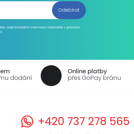
ělat, naše kontaktní informace naleznete v právním
í.
dem
Online platby
ému dodání
přes GoPay bránu
+420 737 278 565