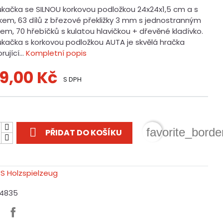
ukačka se SILNOU korkovou podložkou 24x24x1,5 cm a s
vkem, 63 dílů z březové překližky 3 mm s jednostranným
em, 70 hřebíčků s kulatou hlavičkou + dřevěné kladívko.
ukačka s korkovou podložkou AUTA je skvělá hračka
ující...
Kompletní popis
9,00 Kč
S DPH
t

favorite_borde
PŘIDAT DO KOŠÍKU
14835