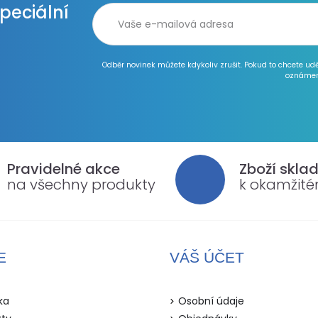
speciální
Odběr novinek můžete kdykoliv zrušit. Pokud to chcete ud
oznámen
Pravidelné akce
Zboží skla
na všechny produkty
k okamžit
E
VÁŠ ÚČET
ka
Osobní údaje