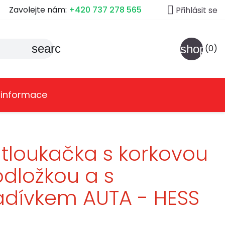

Zavolejte nám:
+420 737 278 565
Přihlásit se
search
shoppin
(0)
 informace
tloukačka s korkovou
dložkou a s
adívkem AUTA - HESS