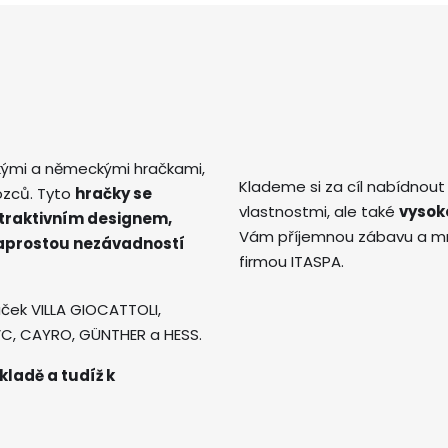
kými a německými hračkami,
Klademe si za cíl nabídnout
ozců. Tyto
hračky se
vlastnostmi, ale také
vysok
atraktivním designem,
Vám příjemnou zábavu a mno
naprostou nezávadností
firmou ITASPA.
ček VILLA GIOCATTOLI,
AVC, CAYRO, GÜNTHER a HESS.
kladě a tudíž k