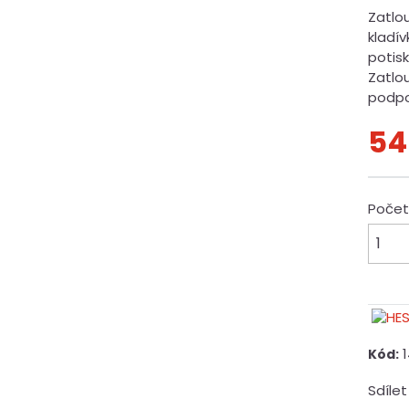
Zatlo
kladí
potisk
Zatlo
podpor
54
Poče
Kód:
Sdílet