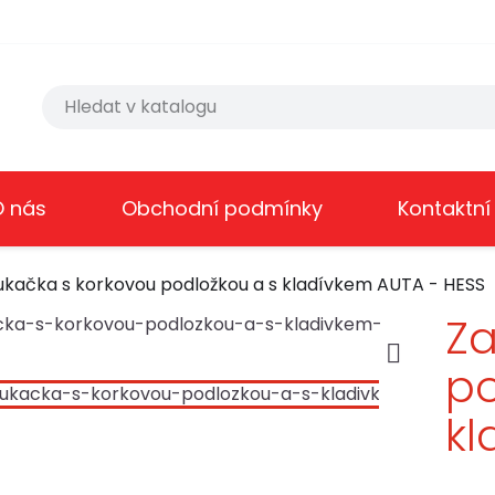
O nás
Obchodní podmínky
Kontaktní
ukačka s korkovou podložkou a s kladívkem AUTA - HESS
Za

po
kl