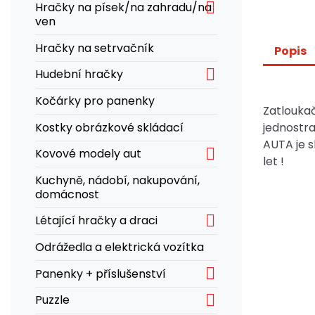

Hračky na písek/na zahradu/na
ven
Hračky na setrvačník
Popis

Hudební hračky
Kočárky pro panenky
Zatloukač
Kostky obrázkové skládací
jednostra
AUTA je s

Kovové modely aut
let !
Kuchyně, nádobí, nakupování,
domácnost

Létající hračky a draci
Odrážedla a elektrická vozítka

Panenky + příslušenství

Puzzle