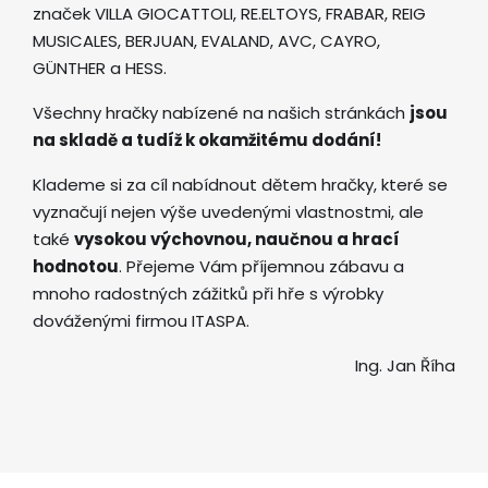
značek VILLA GIOCATTOLI, RE.ELTOYS, FRABAR, REIG
MUSICALES, BERJUAN, EVALAND, AVC, CAYRO,
GÜNTHER a HESS.
Všechny hračky nabízené na našich stránkách
jsou
na skladě a tudíž k okamžitému dodání!
Klademe si za cíl nabídnout dětem hračky, které se
vyznačují nejen výše uvedenými vlastnostmi, ale
také
vysokou výchovnou, naučnou a hrací
hodnotou
. Přejeme Vám příjemnou zábavu a
mnoho radostných zážitků při hře s výrobky
dováženými firmou ITASPA.
Ing. Jan Říha