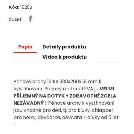
1020B
Kód:
Sdílet
Popis
Detaily produktu
Videa k produktu
Pěnové archy 12 KS 330x260x1,8 mm k
vystřihování. Pěnový materiál EVA je
VELMI
PŘÍJEMNÝ NA DOTYK + ZDRAVOTNĚ ZCELA
NEZÁVADNÝ !
Pěnové archy k vystřihování
jsou vhodné pro děti, tj. pro kluky, chlapce i
pro holky, děvčátka, děvčata + dívky od 5 let
!