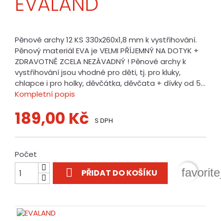
EVALAND
Pěnové archy 12 KS 330x260x1,8 mm k vystřihování.
Pěnový materiál EVA je VELMI PŘÍJEMNÝ NA DOTYK +
ZDRAVOTNĚ ZCELA NEZÁVADNÝ ! Pěnové archy k
vystřihování jsou vhodné pro děti, tj. pro kluky,
chlapce i pro holky, děvčátka, děvčata + dívky od 5...
Kompletní popis
189,00 Kč
S DPH
Počet

favorit
PŘIDAT DO KOŠÍKU