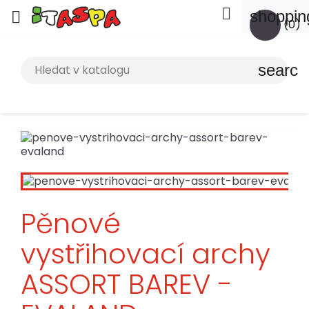

shoppin

(0)
search
Pěnové
vystřihovací archy
ASSORT BAREV -