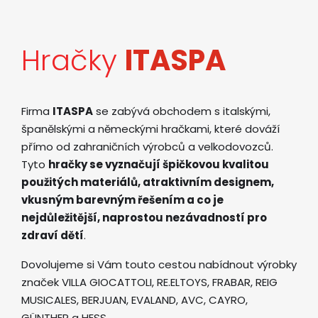
Hračky
ITASPA
Firma
ITASPA
se zabývá obchodem s italskými,
španělskými a německými hračkami, které dováží
přímo od zahraničních výrobců a velkodovozců.
Tyto
hračky se vyznačují špičkovou kvalitou
použitých materiálů, atraktivním designem,
vkusným barevným řešením a co je
nejdůležitější, naprostou nezávadností pro
zdraví dětí
.
Dovolujeme si Vám touto cestou nabídnout výrobky
značek VILLA GIOCATTOLI, RE.ELTOYS, FRABAR, REIG
MUSICALES, BERJUAN, EVALAND, AVC, CAYRO,
GÜNTHER a HESS.