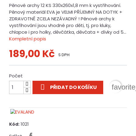
Pěnové archy 12 KS 330x260x1,8 mm k vystřihování.
Pěnový materiál EVA je VELMI PŘÍJEMNÝ NA DOTYK +
ZDRAVOTNĚ ZCELA NEZÁVADNÝ ! Pěnové archy k
vystřihování jsou vhodné pro děti, tj. pro kluky,
chlapce i pro holky, děvčátka, děvčata + dívky od 5...
Kompletní popis
189,00 Kč
S DPH
Počet

favorit
PŘIDAT DO KOŠÍKU
1021
Kód: