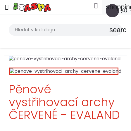

shoppin

(0)
search
Pěnové
vystřihovací archy
ČERVENÉ - EVALAND