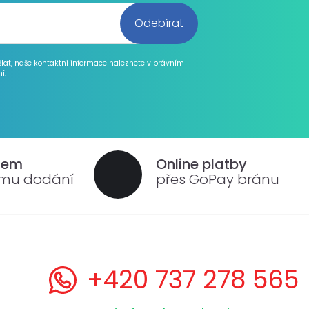
ělat, naše kontaktní informace naleznete v právním
í.
dem
Online platby
ému dodání
přes GoPay bránu
+420 737 278 565