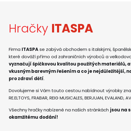
Hračky
ITASPA
Firma
ITASPA
se zabývá obchodem s italskými, španěls
které dováží přímo od zahraničních výrobců a velkodov
vyznačují špičkovou kvalitou použitých materiálů, 
vkusným barevným řešením a co je nejdůležitější, 
pro zdraví dětí
.
Dovolujeme si Vám touto cestou nabídnout výrobky zna
RE.ELTOYS, FRABAR, REIG MUSICALES, BERJUAN, EVALAND, 
Všechny hračky nabízené na našich stránkách
jsou na s
okamžitému dodání!