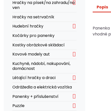

Hračky na písek/na zahradu/na
Popis
ven
Hračky na setrvačník

Hudební hračky
Panenka z
vhodné pr
Kočárky pro panenky
Kostky obrázkové skládací

Kovové modely aut
Kuchyně, nádobí, nakupování,
domácnost

Létající hračky a draci
Odrážedla a elektrická vozítka

Panenky + příslušenství

Puzzle