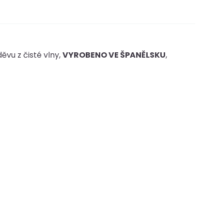
ěvu z čisté vlny,
VYROBENO VE ŠPANĚLSKU
,