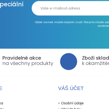
speciální
Odběr novinek můžete kdykoliv zrušit. Pokud to chcete ud
oznámen
Pravidelné akce
Zboží skla
na všechny produkty
k okamžit
E
VÁŠ ÚČET
ka
Osobní údaje