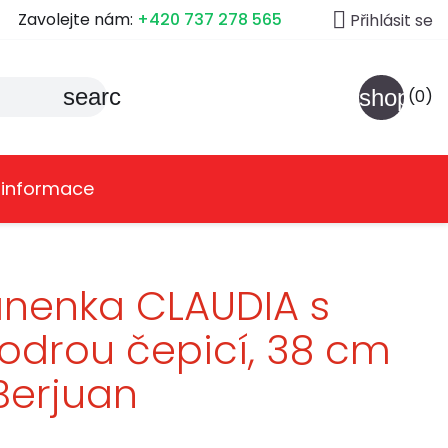

Zavolejte nám:
+420 737 278 565
Přihlásit se
search
shoppin
(0)
 informace
nenka CLAUDIA s
drou čepicí, 38 cm
Berjuan