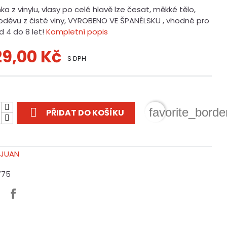
a z vinylu, vlasy po celé hlavě lze česat, měkké tělo,
 oděvu z čisté vlny, VYROBENO VE ŠPANĚLSKU , vhodné pro
d 4 do 8 let!
Kompletní popis
129,00 Kč
S DPH
t

favorite_borde
PŘIDAT DO KOŠÍKU
775