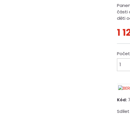
Panenk
části
děti o
1 
Poče
Kód:
Sdílet