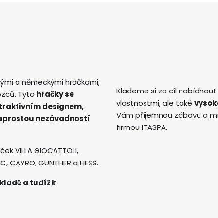
kými a německými hračkami,
Klademe si za cíl nabídnout
ozců. Tyto
hračky se
vlastnostmi, ale také
vysok
atraktivním designem,
Vám příjemnou zábavu a mno
naprostou nezávadností
firmou ITASPA.
ček VILLA GIOCATTOLI,
AVC, CAYRO, GÜNTHER a HESS.
kladě a tudíž k