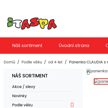
Náš sortiment
Úvodní strana
Domů
Podle věku
od 4 let
Panenka CLAUDIA s m

NÁŠ SORTIMENT
Akce / slevy
Novinky

Podle věku