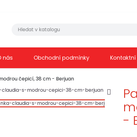
O nás
Obchodní podmínky
Kontaktní
odrou čepicí, 38 cm - Berjuan
Pa

mo
- 