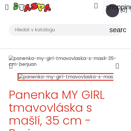

shoppin

(0)
search


Panenka MY GIRL
tmavovláska s
mašlí, 35 cm -