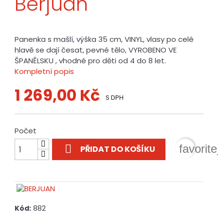
Berjuan
Panenka s mašlí, výška 35 cm, VINYL, vlasy po celé
hlavě se dají česat, pevné tělo, VYROBENO VE
ŠPANĚLSKU , vhodné pro děti od 4 do 8 let.
Kompletní popis
1 269,00 Kč
S DPH
Počet

favorit
PŘIDAT DO KOŠÍKU
882
Kód: