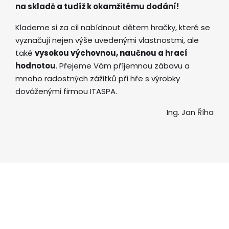
na skladě a tudíž k okamžitému dodání!
Klademe si za cíl nabídnout dětem hračky, které se
vyznačují nejen výše uvedenými vlastnostmi, ale
také
vysokou výchovnou, naučnou a hrací
hodnotou
. Přejeme Vám příjemnou zábavu a
mnoho radostných zážitků při hře s výrobky
dováženými firmou ITASPA.
Ing. Jan Říha