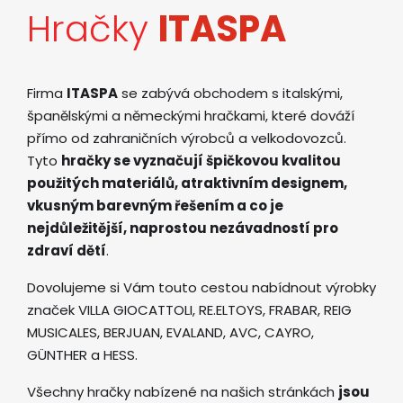
Hračky
ITASPA
Firma
ITASPA
se zabývá obchodem s italskými,
španělskými a německými hračkami, které dováží
přímo od zahraničních výrobců a velkodovozců.
Tyto
hračky se vyznačují špičkovou kvalitou
použitých materiálů, atraktivním designem,
vkusným barevným řešením a co je
nejdůležitější, naprostou nezávadností pro
zdraví dětí
.
Dovolujeme si Vám touto cestou nabídnout výrobky
značek VILLA GIOCATTOLI, RE.ELTOYS, FRABAR, REIG
MUSICALES, BERJUAN, EVALAND, AVC, CAYRO,
GÜNTHER a HESS.
Všechny hračky nabízené na našich stránkách
jsou