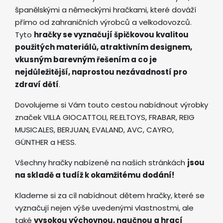
španělskými a německými hračkami, které dováží
přímo od zahraničních výrobců a velkodovozců.
Tyto
hračky se vyznačují špičkovou kvalitou
použitých materiálů, atraktivním designem,
vkusným barevným řešením a co je
nejdůležitější, naprostou nezávadností pro
zdraví dětí
.
Dovolujeme si Vám touto cestou nabídnout výrobky
značek VILLA GIOCATTOLI, RE.ELTOYS, FRABAR, REIG
MUSICALES, BERJUAN, EVALAND, AVC, CAYRO,
GÜNTHER a HESS.
Všechny hračky nabízené na našich stránkách
jsou
na skladě a tudíž k okamžitému dodání!
Klademe si za cíl nabídnout dětem hračky, které se
vyznačují nejen výše uvedenými vlastnostmi, ale
také
vysokou výchovnou, naučnou a hrací