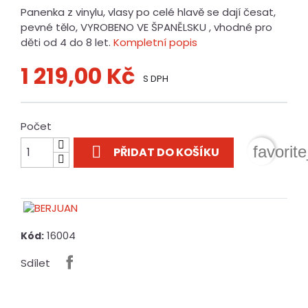
Panenka z vinylu, vlasy po celé hlavě se dají česat,
pevné tělo, VYROBENO VE ŠPANĚLSKU , vhodné pro
děti od 4 do 8 let.
Kompletní popis
1 219,00 Kč
S DPH
Počet

favorit
PŘIDAT DO KOŠÍKU
16004
Kód:
Sdílet