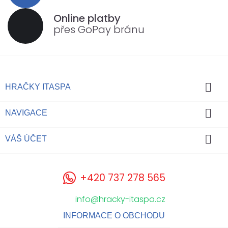
Online platby
přes GoPay bránu

HRAČKY ITASPA

NAVIGACE

VÁŠ ÚČET
+420 737 278 565
info@hracky-itaspa.cz
INFORMACE O OBCHODU