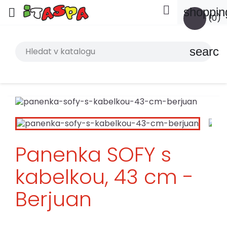

shoppin

(0)
search
Panenka SOFY s
kabelkou, 43 cm -
Berjuan