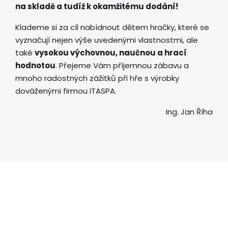
na skladě a tudíž k okamžitému dodání!
Klademe si za cíl nabídnout dětem hračky, které se
vyznačují nejen výše uvedenými vlastnostmi, ale
také
vysokou výchovnou, naučnou a hrací
hodnotou
. Přejeme Vám příjemnou zábavu a
mnoho radostných zážitků při hře s výrobky
dováženými firmou ITASPA.
Ing. Jan Říha