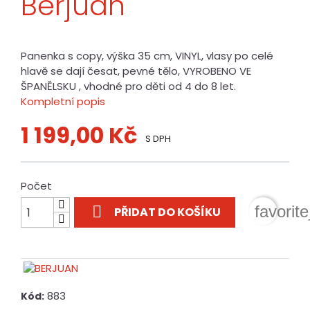
Berjuan
Panenka s copy, výška 35 cm, VINYL, vlasy po celé
hlavě se dají česat, pevné tělo, VYROBENO VE
ŠPANĚLSKU , vhodné pro děti od 4 do 8 let.
Kompletní popis
1 199,00 Kč
S DPH
Počet

favorit
PŘIDAT DO KOŠÍKU
883
Kód: