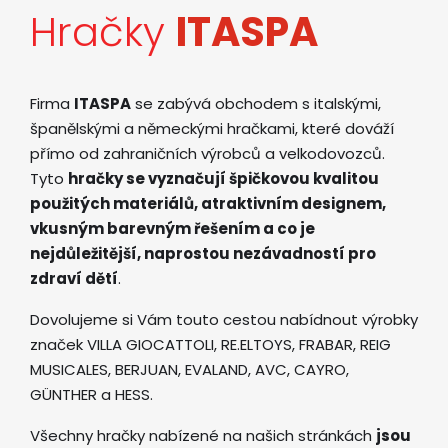
Hračky
ITASPA
Firma
ITASPA
se zabývá obchodem s italskými,
španělskými a německými hračkami, které dováží
přímo od zahraničních výrobců a velkodovozců.
Tyto
hračky se vyznačují špičkovou kvalitou
použitých materiálů, atraktivním designem,
vkusným barevným řešením a co je
nejdůležitější, naprostou nezávadností pro
zdraví dětí
.
Dovolujeme si Vám touto cestou nabídnout výrobky
značek VILLA GIOCATTOLI, RE.ELTOYS, FRABAR, REIG
MUSICALES, BERJUAN, EVALAND, AVC, CAYRO,
GÜNTHER a HESS.
Všechny hračky nabízené na našich stránkách
jsou