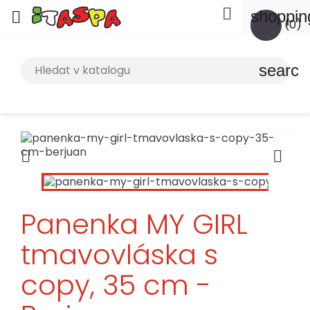

shoppin

(0)
search


Panenka MY GIRL
tmavovláska s
copy, 35 cm -