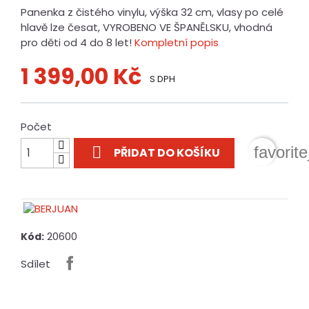
Panenka z čistého vinylu, výška 32 cm, vlasy po celé
hlavě lze česat, VYROBENO VE ŠPANĚLSKU, vhodná
pro děti od 4 do 8 let!
Kompletní popis
1 399,00 Kč
S DPH
Počet

favorit
PŘIDAT DO KOŠÍKU
20600
Kód:
Sdílet