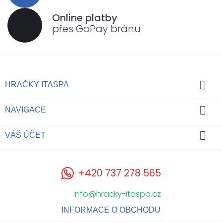
Online platby
přes GoPay bránu

HRAČKY ITASPA

NAVIGACE

VÁŠ ÚČET
+420 737 278 565
info@hracky-itaspa.cz
INFORMACE O OBCHODU