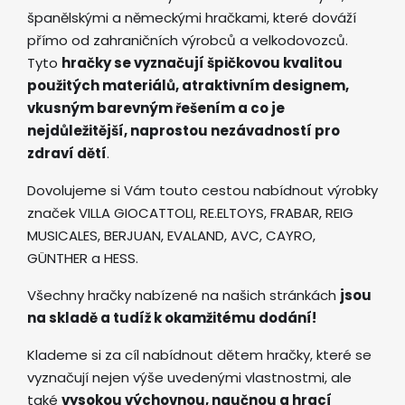
španělskými a německými hračkami, které dováží
přímo od zahraničních výrobců a velkodovozců.
Tyto
hračky se vyznačují špičkovou kvalitou
použitých materiálů, atraktivním designem,
vkusným barevným řešením a co je
nejdůležitější, naprostou nezávadností pro
zdraví dětí
.
Dovolujeme si Vám touto cestou nabídnout výrobky
značek VILLA GIOCATTOLI, RE.ELTOYS, FRABAR, REIG
MUSICALES, BERJUAN, EVALAND, AVC, CAYRO,
GÜNTHER a HESS.
Všechny hračky nabízené na našich stránkách
jsou
na skladě a tudíž k okamžitému dodání!
Klademe si za cíl nabídnout dětem hračky, které se
vyznačují nejen výše uvedenými vlastnostmi, ale
také
vysokou výchovnou, naučnou a hrací