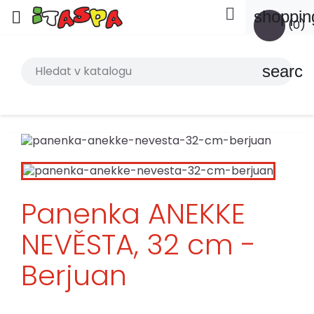

shoppin

(0)
search
Panenka ANEKKE
NEVĚSTA, 32 cm -
Berjuan