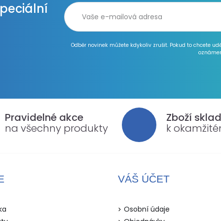
speciální
Odběr novinek můžete kdykoliv zrušit. Pokud to chcete ud
oznámen
Pravidelné akce
Zboží skla
na všechny produkty
k okamžit
E
VÁŠ ÚČET
ka
Osobní údaje