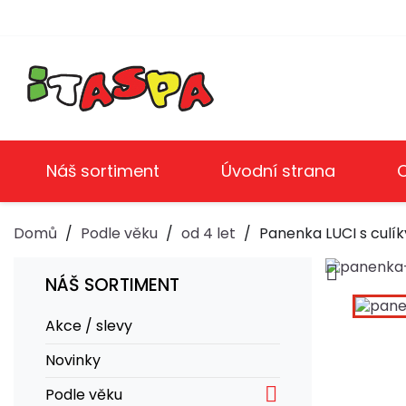
Náš sortiment
Úvodní strana
Domů
Podle věku
od 4 let
Panenka LUCI s culík

NÁŠ SORTIMENT
Akce / slevy
Novinky

Podle věku