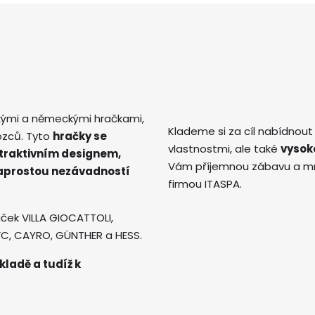
kými a německými hračkami,
Klademe si za cíl nabídnout
ozců. Tyto
hračky se
vlastnostmi, ale také
vysok
atraktivním designem,
Vám příjemnou zábavu a mno
naprostou nezávadností
firmou ITASPA.
ček VILLA GIOCATTOLI,
AVC, CAYRO, GÜNTHER a HESS.
kladě a tudíž k