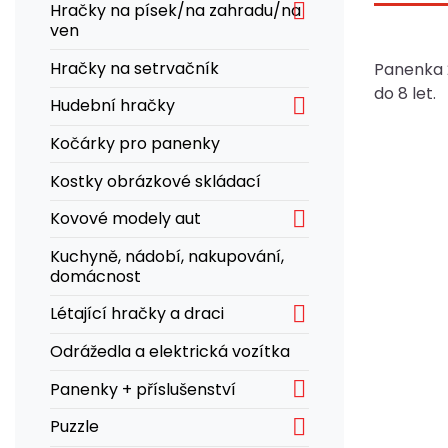

Hračky na písek/na zahradu/na
ven
Hračky na setrvačník
Panenka 2
do 8 let.

Hudební hračky
Kočárky pro panenky
Kostky obrázkové skládací

Kovové modely aut
Kuchyně, nádobí, nakupování,
domácnost

Létající hračky a draci
Odrážedla a elektrická vozítka

Panenky + příslušenství

Puzzle