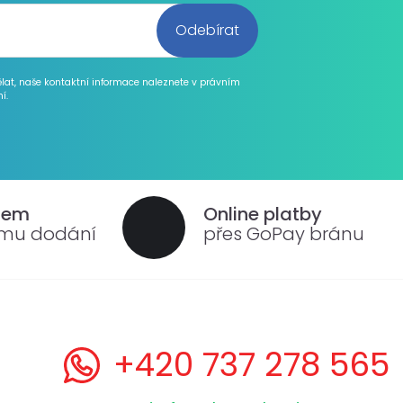
ělat, naše kontaktní informace naleznete v právním
í.
dem
Online platby
ému dodání
přes GoPay bránu
+420 737 278 565