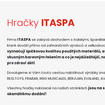
Hračky
ITASPA
Firma
ITASPA
se zabývá obchodem s italskými, španěls
které dováží přímo od zahraničních výrobců a velkodov
vyznačují špičkovou kvalitou použitých materiálů, 
vkusným barevným řešením a co je nejdůležitější, 
pro zdraví dětí
.
Dovolujeme si Vám touto cestou nabídnout výrobky zna
RE.ELTOYS, FRABAR, REIG MUSICALES, BERJUAN, EVALAND, 
Všechny hračky nabízené na našich stránkách
jsou na s
okamžitému dodání!