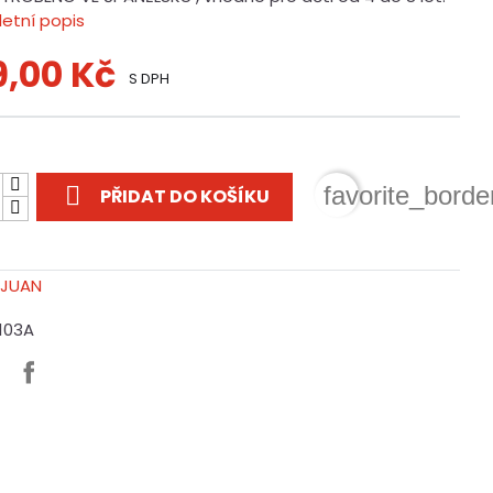
etní popis
9,00 Kč
S DPH
t

favorite_borde
PŘIDAT DO KOŠÍKU
1103A