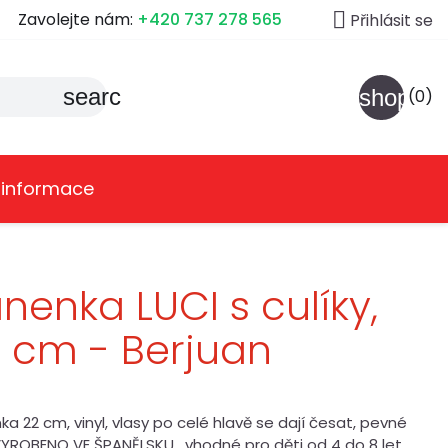

Zavolejte nám:
+420 737 278 565
Přihlásit se
search
shoppin
(0)
 informace
nenka LUCI s culíky,
 cm - Berjuan
a 22 cm, vinyl, vlasy po celé hlavě se dají česat, pevné
 VYROBENO VE ŠPANĚLSKU , vhodné pro děti od 4 do 8 let.