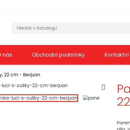
O nás
Obchodní podmínky
Kontaktní
y, 22 cm - Berjuan
Pa

22
Panenk
tělo,