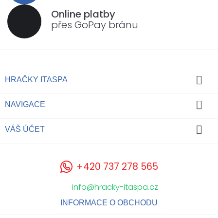
Online platby
přes GoPay bránu

HRAČKY ITASPA

NAVIGACE

VÁŠ ÚČET
+420 737 278 565
info@hracky-itaspa.cz
INFORMACE O OBCHODU