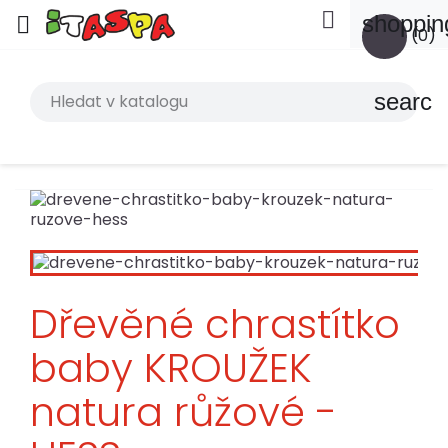

shoppin

(0)
search
Dřevěné chrastítko
baby KROUŽEK
natura růžové -