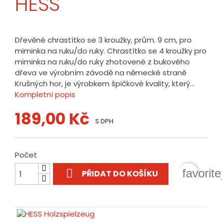
HESS
Dřevěné chrastítko se 3 kroužky, prům. 9 cm, pro
miminka na ruku/do ruky. Chrastítko se 4 kroužky pro
miminka na ruku/do ruky zhotovené z bukového
dřeva ve výrobním závodě na německé straně
Krušných hor, je výrobkem špičkové kvality, který...
Kompletní popis
189,00 Kč
S DPH
Počet

favorit
PŘIDAT DO KOŠÍKU