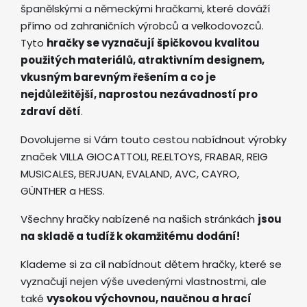
španělskými a německými hračkami, které dováží
přímo od zahraničních výrobců a velkodovozců.
Tyto
hračky se vyznačují špičkovou kvalitou
použitých materiálů, atraktivním designem,
vkusným barevným řešením a co je
nejdůležitější, naprostou nezávadností pro
zdraví dětí
.
Dovolujeme si Vám touto cestou nabídnout výrobky
značek VILLA GIOCATTOLI, RE.ELTOYS, FRABAR, REIG
MUSICALES, BERJUAN, EVALAND, AVC, CAYRO,
GÜNTHER a HESS.
Všechny hračky nabízené na našich stránkách
jsou
na skladě a tudíž k okamžitému dodání!
Klademe si za cíl nabídnout dětem hračky, které se
vyznačují nejen výše uvedenými vlastnostmi, ale
také
vysokou výchovnou, naučnou a hrací