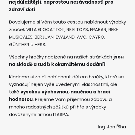
nejdůležitější, naprostou nezávadností pro
zdraví dětí
.
Dovolujeme si Vám touto cestou nabídnout výrobky
značek VILLA GIOCATTOLI, RE.ELTOYS, FRABAR, REIG
MUSICALES, BERJUAN, EVALAND, AVC, CAYRO,
GÜNTHER a HESS.
Všechny hračky nabízené na našich stránkách
jsou
na skladě a tudíž k okamžitému dodání!
Klademe si za cíl nabídnout dětem hračky, které se
vyznačují nejen výše uvedenými vlastnostmi, ale
také
vysokou výchovnou, naučnou a hrací
hodnotou
. Přejeme Vám příjemnou zábavu a
mnoho radostných zážitků při hře s výrobky
dováženými firmou ITASPA.
Ing. Jan Říha