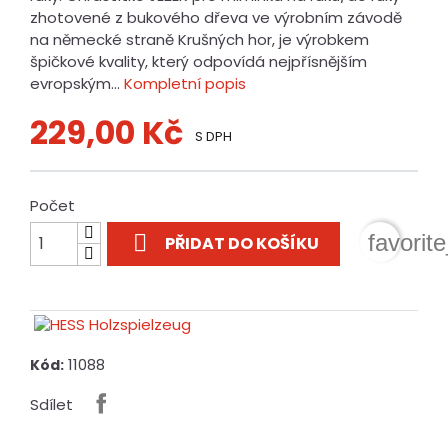
zhotovené z bukového dřeva ve výrobním závodě
na německé straně Krušných hor, je výrobkem
špičkové kvality, který odpovídá nejpřísnějším
evropským...
Kompletní popis
229,00 Kč
S DPH
Počet

favorit
PŘIDAT DO KOŠÍKU
11088
Kód:
Sdílet