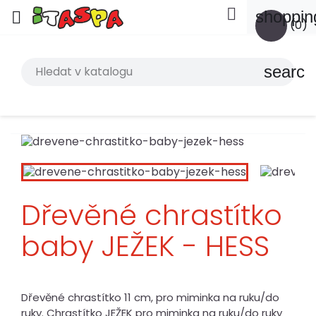

shoppin

(0)
search
Dřevěné chrastítko
baby JEŽEK - HESS
Dřevěné chrastítko 11 cm, pro miminka na ruku/do
ruky. Chrastítko JEŽEK pro miminka na ruku/do ruky