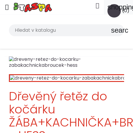

shoppin

(0)
search
Dřevěný řetěz do
kočárku
ŽÁBA+KACHNIČKA+B