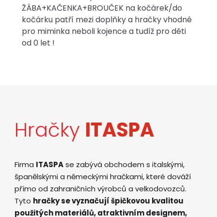
ŽÁBA+KAČENKA+BROUČEK na kočárek/do
kočárku patří mezi doplňky a hračky vhodné
pro miminka neboli kojence a tudíž pro děti
od 0 let !
Hračky
ITASPA
Firma
ITASPA
se zabývá obchodem s italskými,
španělskými a německými hračkami, které dováží
přímo od zahraničních výrobců a velkodovozců.
Tyto
hračky se vyznačují špičkovou kvalitou
použitých materiálů, atraktivním designem,