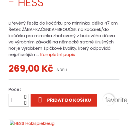
- HESS
Dřevěný řetěz do kočárku pro miminka, délka 47 cm.
Řetěz ŽÁBA+KAČENKA+BROUČEK na kočárek/do
kočárku pro miminka zhotovený z bukového dřeva
ve výrobním závodě na německé straně Krušných
hor je výrobkem špičkové kvality, který odpovídá
nejpřísnějším...
Kompletní popis
269,00 Kč
S DPH
Počet

favorit
PŘIDAT DO KOŠÍKU