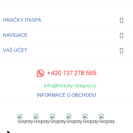

HRAČKY ITASPA

NAVIGACE

VÁŠ ÚČET
+420 737 278 565
info@hracky-itaspa.cz
INFORMACE O OBCHODU