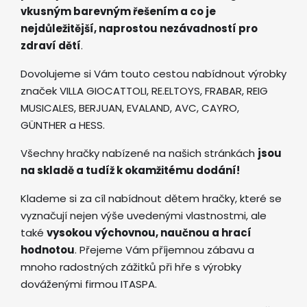
vkusným barevným řešením a co je
nejdůležitější, naprostou nezávadností pro
zdraví dětí
.
Dovolujeme si Vám touto cestou nabídnout výrobky
značek VILLA GIOCATTOLI, RE.ELTOYS, FRABAR, REIG
MUSICALES, BERJUAN, EVALAND, AVC, CAYRO,
GÜNTHER a HESS.
Všechny hračky nabízené na našich stránkách
jsou
na skladě a tudíž k okamžitému dodání!
Klademe si za cíl nabídnout dětem hračky, které se
vyznačují nejen výše uvedenými vlastnostmi, ale
také
vysokou výchovnou, naučnou a hrací
hodnotou
. Přejeme Vám příjemnou zábavu a
mnoho radostných zážitků při hře s výrobky
dováženými firmou ITASPA.