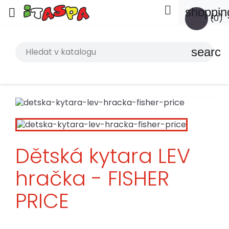

shoppin

(0)
search
Dětská kytara LEV
hračka - FISHER
PRICE