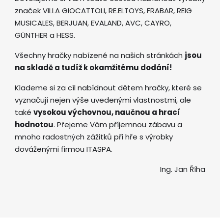
značek VILLA GIOCATTOLI, RE.ELTOYS, FRABAR, REIG
MUSICALES, BERJUAN, EVALAND, AVC, CAYRO,
GÜNTHER a HESS.
Všechny hračky nabízené na našich stránkách
jsou
na skladě a tudíž k okamžitému dodání!
Klademe si za cíl nabídnout dětem hračky, které se
vyznačují nejen výše uvedenými vlastnostmi, ale
také
vysokou výchovnou, naučnou a hrací
hodnotou
. Přejeme Vám příjemnou zábavu a
mnoho radostných zážitků při hře s výrobky
dováženými firmou ITASPA.
Ing. Jan Říha