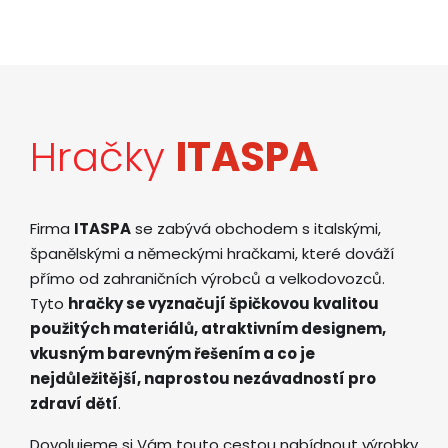
Hračky
ITASPA
Firma
ITASPA
se zabývá obchodem s italskými,
španělskými a německými hračkami, které dováží
přímo od zahraničních výrobců a velkodovozců.
Tyto
hračky se vyznačují špičkovou kvalitou
použitých materiálů, atraktivním designem,
vkusným barevným řešením a co je
nejdůležitější, naprostou nezávadností pro
zdraví dětí
.
Dovolujeme si Vám touto cestou nabídnout výrobky