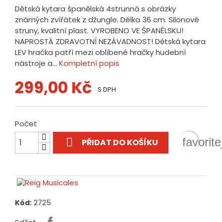
Dětská kytara španělská 4strunná s obrázky
známých zvířátek z džungle. Délka 36 cm. Silonové
struny, kvalitní plast. VYROBENO VE ŠPANĚLSKU!
NAPROSTÁ ZDRAVOTNÍ NEZÁVADNOST! Dětská kytara
LEV hračka patří mezi oblíbené hračky hudební
nástroje a...
Kompletní popis
299,00 Kč
S DPH
Počet

favorit
PŘIDAT DO KOŠÍKU
2725
Kód: