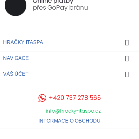
Online platby
přes GoPay bránu

HRAČKY ITASPA

NAVIGACE

VÁŠ ÚČET
+420 737 278 565
info@hracky-itaspa.cz
INFORMACE O OBCHODU