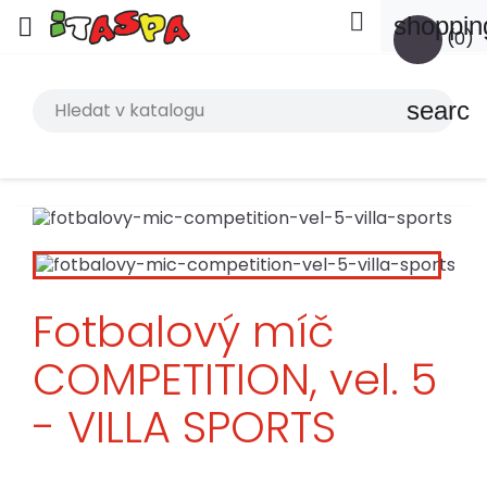

shoppin

(0)
search
Fotbalový míč
COMPETITION, vel. 5
- VILLA SPORTS