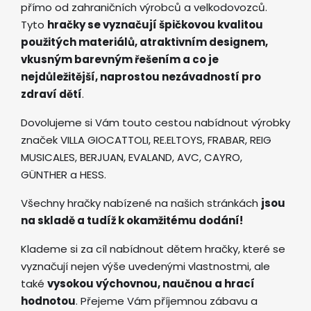
přímo od zahraničních výrobců a velkodovozců.
Tyto
hračky se vyznačují špičkovou kvalitou
použitých materiálů, atraktivním designem,
vkusným barevným řešením a co je
nejdůležitější, naprostou nezávadností pro
zdraví dětí
.
Dovolujeme si Vám touto cestou nabídnout výrobky
značek VILLA GIOCATTOLI, RE.ELTOYS, FRABAR, REIG
MUSICALES, BERJUAN, EVALAND, AVC, CAYRO,
GÜNTHER a HESS.
Všechny hračky nabízené na našich stránkách
jsou
na skladě a tudíž k okamžitému dodání!
Klademe si za cíl nabídnout dětem hračky, které se
vyznačují nejen výše uvedenými vlastnostmi, ale
také
vysokou výchovnou, naučnou a hrací
hodnotou
. Přejeme Vám příjemnou zábavu a