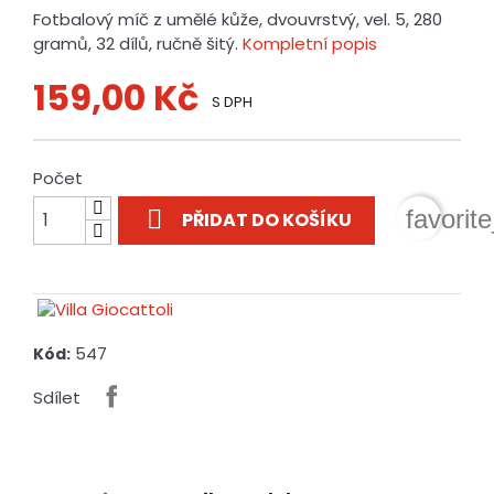
Fotbalový míč z umělé kůže, dvouvrstvý, vel. 5, 280
gramů, 32 dílů, ručně šitý.
Kompletní popis
159,00 Kč
S DPH
Počet

favorit
PŘIDAT DO KOŠÍKU
547
Kód:
Sdílet