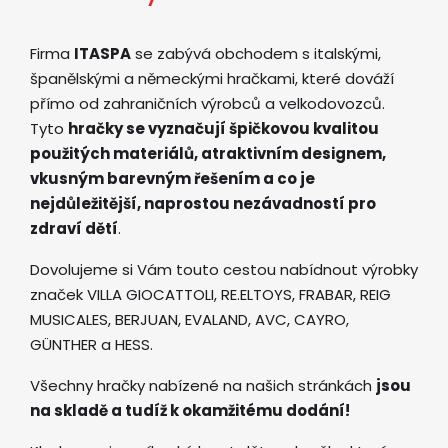
Firma
ITASPA
se zabývá obchodem s italskými,
španělskými a německými hračkami, které dováží
přímo od zahraničních výrobců a velkodovozců.
Tyto
hračky se vyznačují špičkovou kvalitou
použitých materiálů, atraktivním designem,
vkusným barevným řešením a co je
nejdůležitější, naprostou nezávadností pro
zdraví dětí
.
Dovolujeme si Vám touto cestou nabídnout výrobky
značek VILLA GIOCATTOLI, RE.ELTOYS, FRABAR, REIG
MUSICALES, BERJUAN, EVALAND, AVC, CAYRO,
GÜNTHER a HESS.
Všechny hračky nabízené na našich stránkách
jsou
na skladě a tudíž k okamžitému dodání!