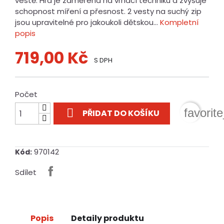
vestě. Hra je zaměřena na vrhací techniku a zvyšuje
schopnost míření a přesnost. 2 vesty na suchý zip
jsou upravitelné pro jakoukoli dětskou...
Kompletní
popis
719,00 Kč
S DPH
Počet

favorit
PŘIDAT DO KOŠÍKU
970142
Kód:
Sdílet
Popis
Detaily produktu