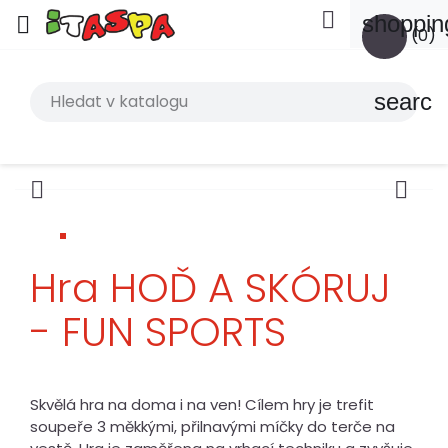

shoppin

(0)
search


Hra HOĎ A SKÓRUJ
- FUN SPORTS
Skvělá hra na doma i na ven! Cílem hry je trefit
soupeře 3 měkkými, přilnavými míčky do terče na