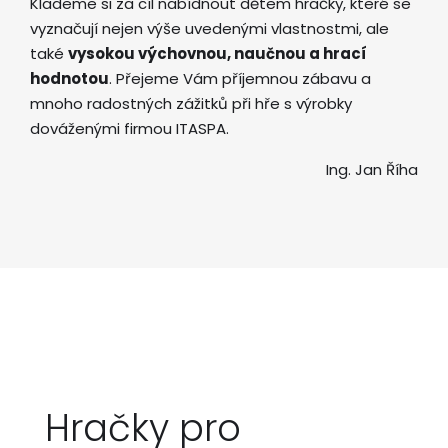
Klademe si za cíl nabídnout dětem hračky, které se
vyznačují nejen výše uvedenými vlastnostmi, ale
také
vysokou výchovnou, naučnou a hrací
hodnotou
. Přejeme Vám příjemnou zábavu a
mnoho radostných zážitků při hře s výrobky
dováženými firmou ITASPA.
Ing. Jan Říha
Hračky pro