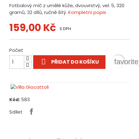
Fotbalový míč z umělé kůže, dvouvrstvý, vel. 5, 320
gramů, 32 dílů, ručně šitý.
Kompletní popis
159,00 Kč
S DPH
Počet

favorit
PŘIDAT DO KOŠÍKU
583
Kód:
Sdílet