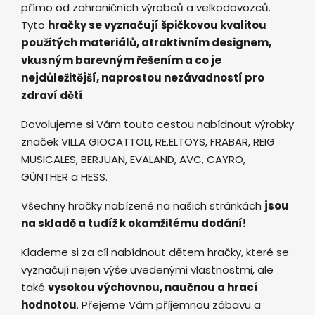
přímo od zahraničních výrobců a velkodovozců.
Tyto
hračky se vyznačují špičkovou kvalitou
použitých materiálů, atraktivním designem,
vkusným barevným řešením a co je
nejdůležitější, naprostou nezávadností pro
zdraví dětí
.
Dovolujeme si Vám touto cestou nabídnout výrobky
značek VILLA GIOCATTOLI, RE.ELTOYS, FRABAR, REIG
MUSICALES, BERJUAN, EVALAND, AVC, CAYRO,
GÜNTHER a HESS.
Všechny hračky nabízené na našich stránkách
jsou
na skladě a tudíž k okamžitému dodání!
Klademe si za cíl nabídnout dětem hračky, které se
vyznačují nejen výše uvedenými vlastnostmi, ale
také
vysokou výchovnou, naučnou a hrací
hodnotou
. Přejeme Vám příjemnou zábavu a