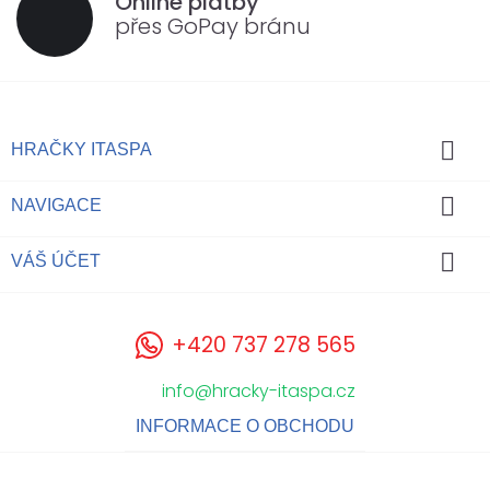
Online platby
přes GoPay bránu

HRAČKY ITASPA

NAVIGACE

VÁŠ ÚČET
+420 737 278 565
info@hracky-itaspa.cz
INFORMACE O OBCHODU