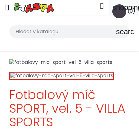

shoppin

(0)
search
Fotbalový míč
SPORT, vel. 5 - VILLA
SPORTS