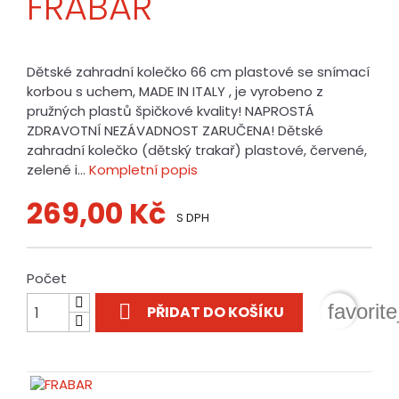
FRABAR
Dětské zahradní kolečko 66 cm plastové se snímací
korbou s uchem, MADE IN ITALY , je vyrobeno z
pružných plastů špičkové kvality! NAPROSTÁ
ZDRAVOTNÍ NEZÁVADNOST ZARUČENA! Dětské
zahradní kolečko (dětský trakař) plastové, červené,
zelené i...
Kompletní popis
269,00 Kč
S DPH
Počet

favorit
PŘIDAT DO KOŠÍKU