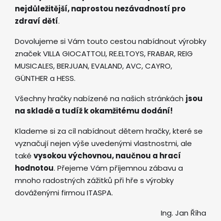
nejdůležitější, naprostou nezávadností pro
zdraví dětí
.
Dovolujeme si Vám touto cestou nabídnout výrobky
značek VILLA GIOCATTOLI, RE.ELTOYS, FRABAR, REIG
MUSICALES, BERJUAN, EVALAND, AVC, CAYRO,
GÜNTHER a HESS.
Všechny hračky nabízené na našich stránkách
jsou
na skladě a tudíž k okamžitému dodání!
Klademe si za cíl nabídnout dětem hračky, které se
vyznačují nejen výše uvedenými vlastnostmi, ale
také
vysokou výchovnou, naučnou a hrací
hodnotou
. Přejeme Vám příjemnou zábavu a
mnoho radostných zážitků při hře s výrobky
dováženými firmou ITASPA.
Ing. Jan Říha