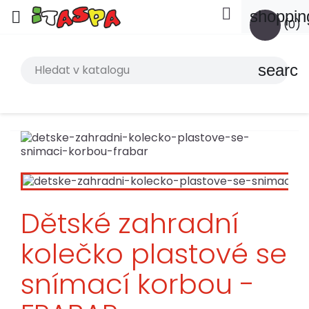

shoppin

(0)
search
Dětské zahradní
kolečko plastové se
snímací korbou -